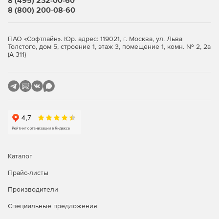
8 (495) 232-00-60
также создавать свои собственные базы под
8 (800) 200-08-60
конкретные задачи.
Создавать базы данных проектов, включающие
ПАО «Софтлайн». Юр. адрес: 119021, г. Москва, ул. Льва
конструкторские документы, расчетные модели,
Толстого, дом 5, строение 1, этаж 3, помещение 1, комн. № 2, 2а
чертежи и т. д.
(А-311)
Данный продукт предлагается в двух конфигураций:
ST – размерность решаемых задач не превышает 1,5
млн. степеней свободы.
XE – нет ограничений по размерности решаемых
задач (фактическая размерность ограничивается
объемом ОЗУ ПК).
Каталог
По типу проектируемых в ПО конструкций APM Civil
Прайс-листы
Engineering также можно подразделить на следующие
комплектации:
Производители
Steel – расчет и проектирование металлических
Специальные предложения
конструкций.