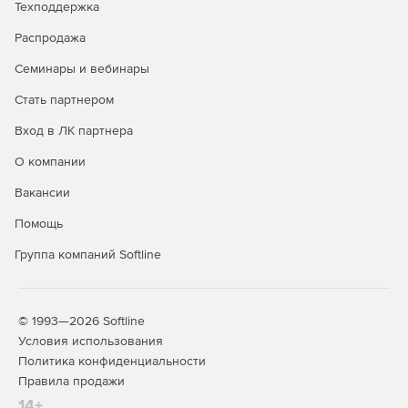
Техподдержка
Steel-Concrete – расчет и проектирование
Распродажа
металлических, железобетонных и армокаменных
конструкций с возможностью расчета фундаментов.
Семинары и вебинары
Steel-Concrete-Wood – расчет и проектирование
Стать партнером
металлических, железобетонных, армокаменных и
Вход в ЛК партнера
деревянных конструкций с возможностью расчета
фундаментов.
О компании
Вакансии
Кроме того, помимо базовых возможностей для продукта
доступны дополнительные функциональные возможности
Помощь
(опции):
Группа компаний Softline
Composite: расчет конструкций из композиционных
материалов.
Fracture: механика разрушения.
© 1993—2026 Softline
Условия использования
Fatigue: расчет выносливости.
Политика конфиденциальности
Правила продажи
Pipe: расчет элементов трубопроводов.
14+