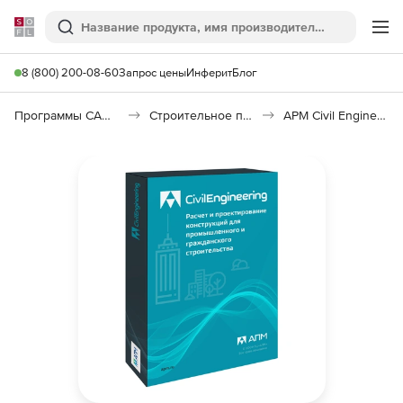
Softline
Поиск
Ме
8 (800) 200-08-60
Запрос цены
Инферит
Блог
Программы САПР и ГИС
Строительное программное обеспечение
APM Civil Engineering