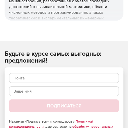
машиностроения, разработанная с учетом последних
достижений в вычислительной математике, области
численных методов и программирования, а также
теоретических и экспериментальных инженерных
решений.
Отличительной особенностью APM WinMachine является
вертикально-интегрированная структура компоновки
продукта, что позволяет разработчикам организовывать
Будьте в курсе самых выгодных
бесшовные связки между расчетными модулями для
решения сложных производственных задач.
предложений!
Программный продукт APM WinMachine построен по
модульной схеме, что обеспечивает удобство его
использования под узконаправленные отраслевые
задачи машиностроения.
Все модули разделены на четыре тематические группы:
ПОДПИСАТЬСЯ
Графические средства (2D и 3D препроцессор для
подготовки геометрии к расчетам).
Нажимая «Подписаться», я соглашаюсь с
Политикой
Детали машин и соединения (расчеты типовых
конфиденциальности
, даю согласие на
обработку персональных