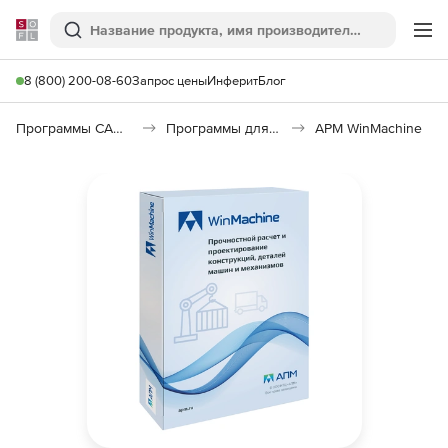
Softline
Поиск
Ме
8 (800) 200-08-60
Запрос цены
Инферит
Блог
Программы САПР и ГИС
Программы для машиностроения
APM WinMachine