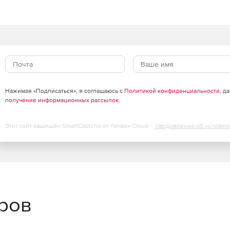
Нажимая «Подписаться», я соглашаюсь с
Политикой конфиденциальности
, д
получение информационных рассылок
.
Этот сайт защищен SmartCaptcha от Yandex Cloud -
Уведомление об условия
еров