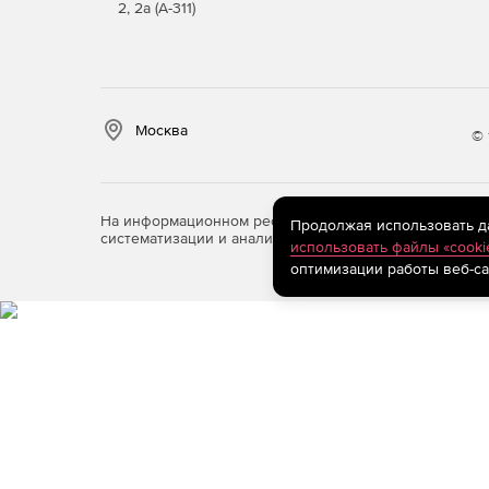
2, 2а (А-311)
Москва
© 
На информационном ресурсе store.softline.ru примен
Продолжая использовать дан
систематизации и анализа сведений, относящихся к 
использовать файлы «cooki
оптимизации работы веб-са