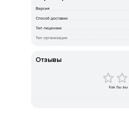
использования под узконаправленные отраслев
Версия
Все модули разделены на четыре тематические 
Способ доставки
Графические средства (2D и 3D препроцессор
Тип лицензии
Тип организации
Детали машин и соединения (расчеты типовы
как разъемных, так и неразъемных).
Срок доста
оплаты; по Росс
Отзывы
вопросам приоб
Конечно-элементный анализ (анализ прочнос
Особенности доставки
динамики конструкций при статических и ди
Базы данных (массивы справочной информаци
материалов, стандартным сечениям металлопро
Как бы вы
Продукт APM WinMachine зарегистрирован в Рее
Расчетное ядро продукта APM WinMachine – моду
программного средства, выданный РОСТЕХНАДЗ