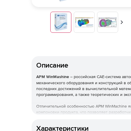
Впер
Описание
APM WinMashine
– российская CAE-система авт
механического оборудования и конструкций в о
последних достижений в вычислительной матема
программирования, а также теоретических и э
Отличительной особенностью APM WinMachine яв
компоновки продукта, что позволяет разработч
расчетными модулями для решения сложных про
Характеристики
Программный продукт APM WinMachine построен 