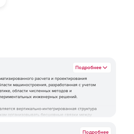
ед
Подробнее
оматизированного расчета и проектирования
бласти машиностроения, разработанная с учетом
тике, области численных методов и
кспериментальных инженерных решений.
ляется вертикально-интегрированная структура
икам организовывать бесшовные связки между
изводственных задач.
Подробнее
по модульной схеме, что обеспечивает удобство его