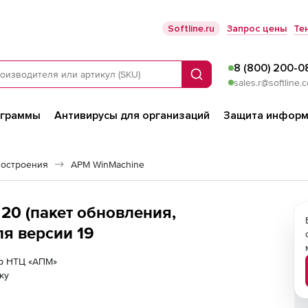
Softline.ru
Запрос цены
Те
8 (800) 200-0
Поиск
sales.r@softline.
ограммы
Антивирусы для организаций
Защита информ
остроения
APM WinMachine
0 (пакет обновления,
ля версии 19
ер НТЦ «АПМ»
ку