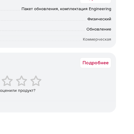
ые задачи машиностроения.
Пакет обновления, комплектация Engineering
группы:
Физический
 для подготовки геометрии к расчетам).
Обновление
Коммерческая
х деталей машин, механизмов, а также их соединений,
вки по Москве: от 5 рабочих дней после подтверждения
ии: от 10 рабочих дней после подтверждения оплаты. По
ретения предыдущих коробочных версий обращайтесь к
ти, устойчивости, собственной и вынужденной
Подробнее
менеджерам Softline.
намических силовых и температурных воздействиях).
и в текстовом и графическом видах по параметрам
ката и т. п.).
 оценили продукт?
стре российских программ для ЭВМ и баз данных.
ль APM Structure3D – имеет аттестационный паспорт
ОР, ФБУ «НТЦ ЯРБ».