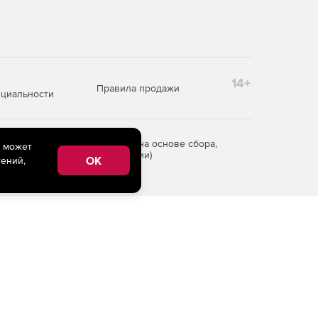
14+
Правила продажи
циальности
редоставления информации на основе сбора,
e может
рритории Российской Федерации)
OK
ений,