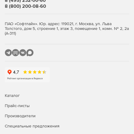
8 (495) 232-00-60
также создавать свои собственные базы под
8 (800) 200-08-60
конкретные задачи.
Создавать базы данных проектов, включающие
ПАО «Софтлайн». Юр. адрес: 119021, г. Москва, ул. Льва
конструкторские документы, расчетные модели,
Толстого, дом 5, строение 1, этаж 3, помещение 1, комн. № 2, 2а
чертежи и т. д.
(А-311)
Данный продукт предлагается в двух конфигураций:
ST – размерность решаемых задач не превышает 1,5
млн. степеней свободы.
XE – нет ограничений по размерности решаемых
задач (фактическая размерность ограничивается
объемом ОЗУ ПК).
Каталог
По типу проектируемых в ПО конструкций APM Civil
Прайс-листы
Engineering также можно подразделить на следующие
комплектации:
Производители
Steel – расчет и проектирование металлических
Специальные предложения
конструкций.