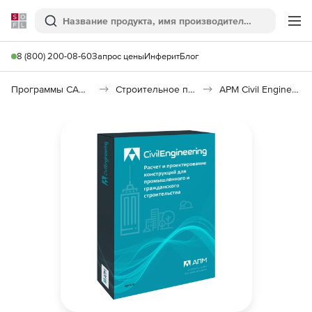
Softline
Поиск
Ме
8 (800) 200-08-60
Запрос цены
Инферит
Блог
Программы САПР и ГИС
Строительное программное обеспечение
APM Civil Engineering