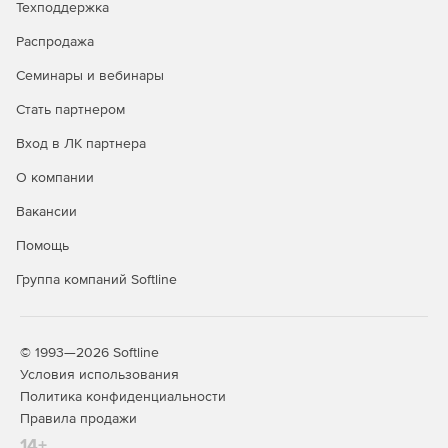
Техподдержка
Steel-Concrete – расчет и проектирование
Распродажа
металлических, железобетонных и армокаменных
конструкций с возможностью расчета фундаментов.
Семинары и вебинары
Steel-Concrete-Wood – расчет и проектирование
Стать партнером
металлических, железобетонных, армокаменных и
Вход в ЛК партнера
деревянных конструкций с возможностью расчета
фундаментов.
О компании
Вакансии
Кроме того, помимо базовых возможностей для продукта
доступны дополнительные функциональные возможности
Помощь
(опции):
Группа компаний Softline
Composite: расчет конструкций из композиционных
материалов.
Fracture: механика разрушения.
© 1993—2026 Softline
Условия использования
Fatigue: расчет выносливости.
Политика конфиденциальности
Правила продажи
Pipe: расчет элементов трубопроводов.
14+