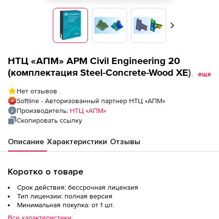
Вперед
НТЦ «АПМ» APM Civil Engineering 20
(комплектация Steel-Concrete-Wood XE),
еще
опции Non-linear, Thermo, локальная
Нет отзывов
лицензия + Лицензионный платеж за
Softline - Авторизованный партнер НТЦ «АПМ»
пакет обновления APM Civil Engineering 20,
Производитель:
НТЦ «АПМ»
комплектация Steel-Concrete-Wood, опции
Скопировать ссылку
Non-linear, Thermo, годовая лицензия
Описание
Характеристики
Отзывы
Коротко о товаре
Срок действия: бессрочная лицензия
Тип лицензии: полная версия
Минимальная покупка: от 1 шт.
Все характеристики