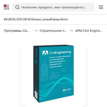
Softline
Поиск
Ме
8 (800) 200-08-60
Запрос цены
Инферит
Блог
Программы САПР и ГИС
Строительное программное обеспечение
APM Civil Engineering