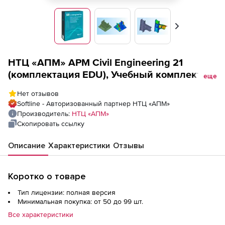
Вперед
НТЦ «АПМ» АРМ Civil Engineering 21
(комплектация EDU), Учебный комплект на
еще
100+2 лицензии (сетевой ключ на 100 мест,
Нет отзывов
2 локальных ключа)
Softline - Авторизованный партнер НТЦ «АПМ»
Производитель:
НТЦ «АПМ»
Скопировать ссылку
Описание
Характеристики
Отзывы
Коротко о товаре
Тип лицензии: полная версия
Минимальная покупка: от 50 до 99 шт.
Все характеристики