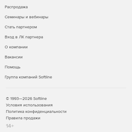
Steel-Concrete – расчет и проектирование
Распродажа
металлических, железобетонных и армокаменных
конструкций с возможностью расчета фундаментов.
Семинары и вебинары
Steel-Concrete-Wood – расчет и проектирование
Стать партнером
металлических, железобетонных, армокаменных и
Вход в ЛК партнера
деревянных конструкций с возможностью расчета
фундаментов.
О компании
Вакансии
Кроме того, помимо базовых возможностей для продукта
доступны дополнительные функциональные возможности
Помощь
(опции):
Группа компаний Softline
Composite: расчет конструкций из композиционных
материалов.
Fracture: механика разрушения.
© 1993—2026 Softline
Условия использования
Fatigue: расчет выносливости.
Политика конфиденциальности
Правила продажи
Pipe: расчет элементов трубопроводов.
14+