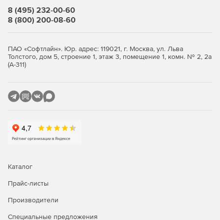
Создание конструктивной структуры изделия
8 (495) 232-00-60
возможно из сформированной конструктором в CAD-
8 (800) 200-08-60
системе трехмерной модели. Базовая часть этой
модели в Appius-PLM размещается полностью
автоматически при помощи соответствующего PLM-
ПАО «Софтлайн». Юр. адрес: 119021, г. Москва, ул. Льва
компонента. Производится разбор всех имеющихся
Толстого, дом 5, строение 1, этаж 3, помещение 1, комн. № 2, 2а
конфигураций и создание на их основе электронной
(А-311)
структуры изделия, с автоматическим помещением
всех связанных файлов в Appius-PLM. Необходимо
отметить, что в процессе осуществляется работа с
библиотечными элементами. После того, как модель
помещена в систему, локальная версия модели более
не используется, а вся дальнейшая работа с моделью,
в том числе и коллективная, осуществляется из базы
PLM.
PLM-компоненты обеспечивают доступ к данным
Каталог
Appius-PLM непосредственно из интерфейса CAD-
системы
Прайс-листы
Производители
Специальные предложения