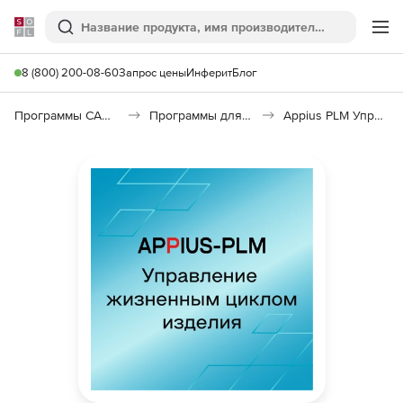
Softline
Поиск
Ме
8 (800) 200-08-60
Запрос цены
Инферит
Блог
Программы САПР и ГИС
Программы для машиностроения
Appius PLM Управление жизненным циклом изделия