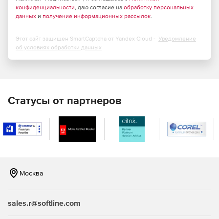
распределять задачи между различными
конфиденциальности
, даю согласие на
обработку персональных
данных
и
получение информационных рассылок
.
подразделениями и сотрудниками, обеспечивая
прозрачность и четкость исполнения проектов.
Этот сайт защищен SmartCaptcha от Yandex Cloud -
Уведомление
Анализ данных и оптимизация процесса:
об условиях обработки данных
использование встроенных инструментов анализа и
отчетности помогает выявлять узкие места и
находить пути повышения производительности.
Интеграция с ERP системами: тесная связь с
Статусы от партнеров
корпоративными учетными системами (например,
1C:ERP) обеспечивает автоматическое обновление
информации о материальных затратах, нормах
времени и иных важных показателях.
Контроль версий и изменение структуры изделия:
управление изменениями конструкций и технологий,
Москва
отслеживание истории модификаций,
предотвращение ошибок при разработке новых
моделей.
sales.r@softline.com
Формирование отчетов и аналитики: построение