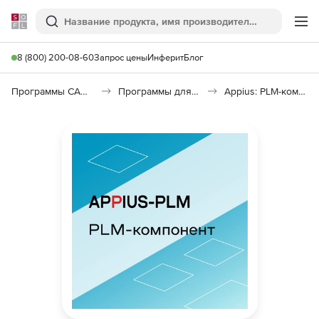
Softline
Поиск
Ме
8 (800) 200-08-60
Запрос цены
Инферит
Блог
Программы САПР и ГИС
Программы для машиностроения
Appius: PLM-компонент