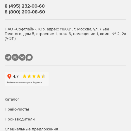
подробных отчетов о состоянии проекта,
8 (495) 232-00-60
позволяющих оценить эффективность работы
8 (800) 200-08-60
каждого подразделения и своевременно реагировать
на возникающие проблемы.
ПАО «Софтлайн». Юр. адрес: 119021, г. Москва, ул. Льва
Приобретайте Appius: PLM-компонент для повышения
Толстого, дом 5, строение 1, этаж 3, помещение 1, комн. № 2, 2а
(А-311)
конкурентоспособности предприятий за счет
сокращения сроков выхода продуктов на рынок,
снижения издержек и улучшения качества выпускаемых
товаров.
Каталог
Прайс-листы
Производители
Специальные предложения