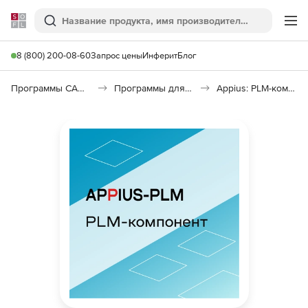
Softline
Поиск
Ме
8 (800) 200-08-60
Запрос цены
Инферит
Блог
Программы САПР и ГИС
Программы для машиностроения
Appius: PLM-компонент