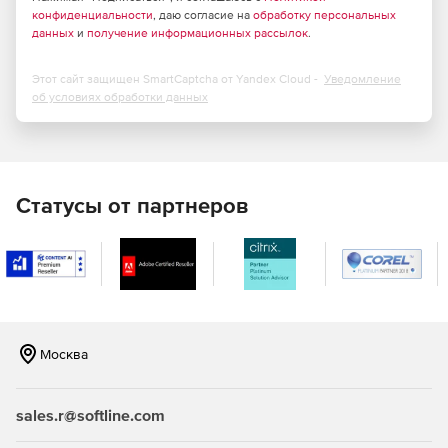
распределять задачи между различными
конфиденциальности
, даю согласие на
обработку персональных
данных
и
получение информационных рассылок
.
подразделениями и сотрудниками, обеспечивая
прозрачность и четкость исполнения проектов.
Этот сайт защищен SmartCaptcha от Yandex Cloud -
Уведомление
Анализ данных и оптимизация процесса:
об условиях обработки данных
использование встроенных инструментов анализа и
отчетности помогает выявлять узкие места и
находить пути повышения производительности.
Интеграция с ERP системами: тесная связь с
Статусы от партнеров
корпоративными учетными системами (например,
1C:ERP) обеспечивает автоматическое обновление
информации о материальных затратах, нормах
времени и иных важных показателях.
Контроль версий и изменение структуры изделия:
управление изменениями конструкций и технологий,
Москва
отслеживание истории модификаций,
предотвращение ошибок при разработке новых
моделей.
sales.r@softline.com
Формирование отчетов и аналитики: построение