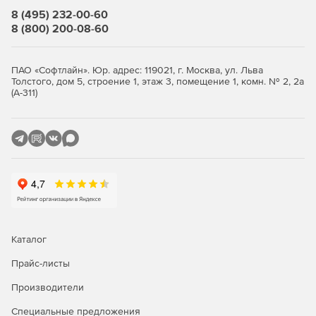
подробных отчетов о состоянии проекта,
8 (495) 232-00-60
позволяющих оценить эффективность работы
8 (800) 200-08-60
каждого подразделения и своевременно реагировать
на возникающие проблемы.
ПАО «Софтлайн». Юр. адрес: 119021, г. Москва, ул. Льва
Приобретайте Appius: PLM-компонент для повышения
Толстого, дом 5, строение 1, этаж 3, помещение 1, комн. № 2, 2а
(А-311)
конкурентоспособности предприятий за счет
сокращения сроков выхода продуктов на рынок,
снижения издержек и улучшения качества выпускаемых
товаров.
Каталог
Прайс-листы
Производители
Специальные предложения