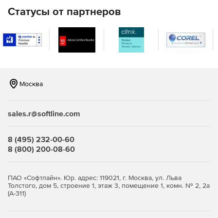
Статусы от партнеров
разграничение прав доступа;
автоматическую проверку актуальности извещений
об изменении;
работу с ограничительным перечнем стандартных,
прочих изделий и материалов.
Москва
Appius-Технология:система автоматизированного
проектирования
sales.r@softline.com
Двухсторонняя интеграция системы Appius-PLM с САПР
8 (495) 232-00-60
8 (800) 200-08-60
Создание конструктивной структуры изделия
возможно из сформированной конструктором в CAD-
системе трехмерной модели. Базовая часть этой
ПАО «Софтлайн». Юр. адрес: 119021, г. Москва, ул. Льва
модели в Appius-PLM размещается полностью
Толстого, дом 5, строение 1, этаж 3, помещение 1, комн. № 2, 2а
автоматически при помощи соответствующего PLM-
(А-311)
компонента. Производится разбор всех имеющихся
конфигураций и создание на их основе электронной
структуры изделия, с автоматическим помещением