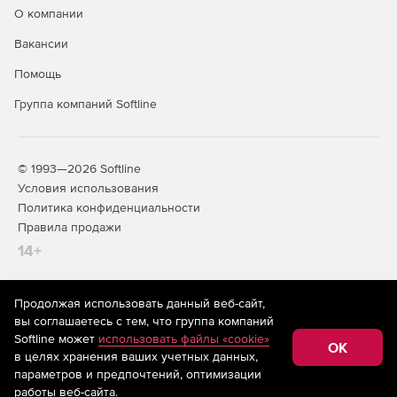
О компании
Вакансии
Помощь
Группа компаний Softline
© 1993—2026 Softline
Условия использования
Политика конфиденциальности
Правила продажи
14+
Продолжая использовать данный веб-сайт,
На информационном ресурсе store.softline.ru применяются
вы соглашаетесь с тем, что группа компаний
рекомендательные технологии
(информационные технологии
Softline может
использовать файлы «cookie»
предоставления информации на основе сбора,
OK
в целях хранения ваших учетных данных,
систематизации и анализа сведений, относящихся к
предпочтениям пользователей сети «Интернет»,
параметров и предпочтений, оптимизации
находящихся на территории Российской Федерации)
работы веб-сайта.