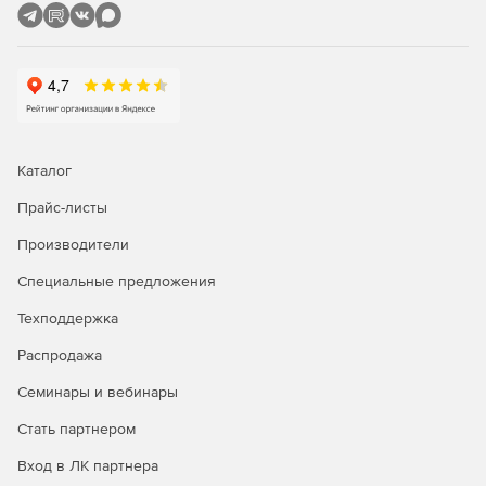
всех связанных файлов в Appius-PLM. Необходимо
отметить, что в процессе осуществляется работа с
библиотечными элементами. После того, как модель
помещена в систему, локальная версия модели более
не используется, а вся дальнейшая работа с моделью,
в том числе и коллективная, осуществляется из базы
PLM.
Каталог
PLM-компоненты обеспечивают доступ к данным
Прайс-листы
Appius-PLM непосредственно из интерфейса CAD-
системы
Производители
Специальные предложения
Техподдержка
Распродажа
Семинары и вебинары
Стать партнером
Вход в ЛК партнера