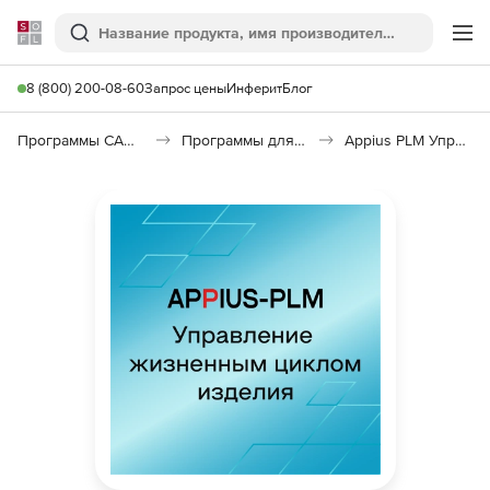
Softline
Поиск
Ме
8 (800) 200-08-60
Запрос цены
Инферит
Блог
Программы САПР и ГИС
Программы для машиностроения
Appius PLM Управление жизненным циклом изделия