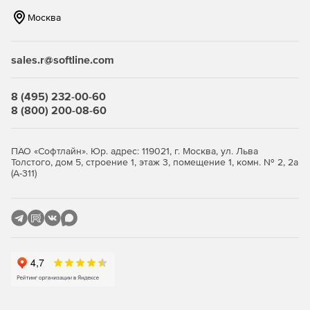
точности, низкой задержке и чувствительности к наклону,
Москва
Apple Pencil Pro открывает новые горизонты для
творчества и даёт ещё больше возможностей для
реализации ваших идей.
sales.r@softline.com
Обновленные камеры
8 (495) 232-00-60
Усовершенствованные фронтальная и тыловая камеры
8 (800) 200-08-60
iPad Air позволяют легко сделать фото, снять видео в
формате 4K, провести видеозвонок или отсканировать
документ.
ПАО «Софтлайн». Юр. адрес: 119021, г. Москва, ул. Льва
Толстого, дом 5, строение 1, этаж 3, помещение 1, комн. № 2, 2а
(А-311)