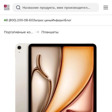
Softline
Поиск
Ме
8 (800) 200-08-60
Запрос цены
Инферит
Блог
Портативные компьютеры
Планшеты