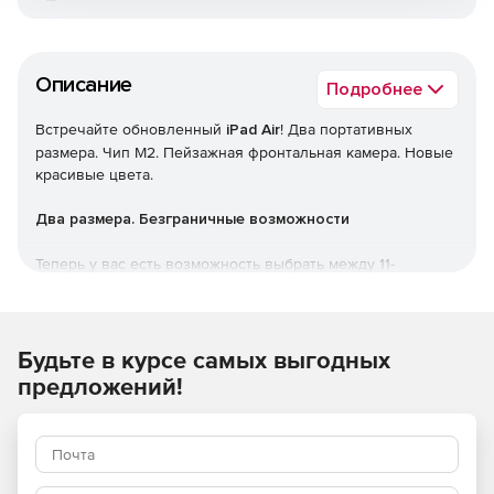
Описание
Подробнее
Встречайте обновленный
iPad Air
! Два портативных
размера. Чип M2. Пейзажная фронтальная камера. Новые
красивые цвета.
Два размера. Безграничные возможности
Теперь у вас есть возможность выбрать между 11-
дюймовым и совершенно новым 13-дюймовым iPad Air,
каждый из которых обладает потрясающим дисплеем
Liquid Retina с высоким разрешением, позволяющим
оживить всё, что вам нравится делать.
Будьте в курсе самых выгодных
предложений!
Чип М2
Невероятно мощный процессор M2 обеспечивает iPad Air
невероятную производительность. Благодаря
передовому CPU, GPU и Neural Engine, он работает