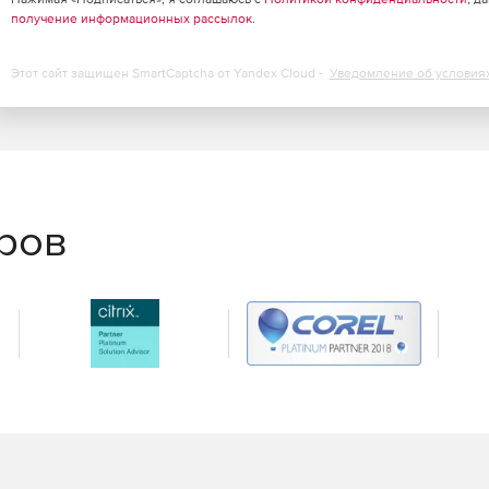
и файла, уровней масштабирования.
получение информационных рассылок
.
заголовке, теме, ключевых словах, дате и других
Этот сайт защищен SmartCaptcha от Yandex Cloud -
Уведомление об условия
и о PDF-документе.
Adobe Acrobat для файлов с помощью пароля
сматривать, печатать и изменять документы.
b-серверного развертывания посредством Fast Web
еров