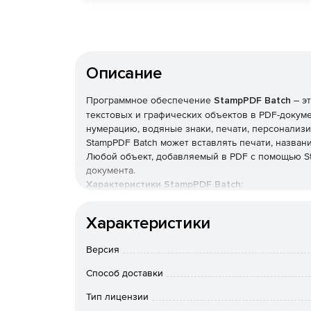
Описание
Программное обеспечение
StampPDF Batch
– э
текстовых и графических объектов в PDF-докуме
нумерацию, водяные знаки, печати, персонализ
StampPDF Batch может вставлять печати, названи
Любой объект, добавляемый в PDF с помощью St
документа.
Характеристики StampPDF Batch:
Добавление значков копирайта, письменного 
Характеристики
полностью настраиваемыми опциями шрифта,
Версия
Размещение печатей на нескольких страница
поворота текста на печатях.
Способ доставки
Добавление печатей в файловых форматах JP
Тип лицензии
положения объекта печати.