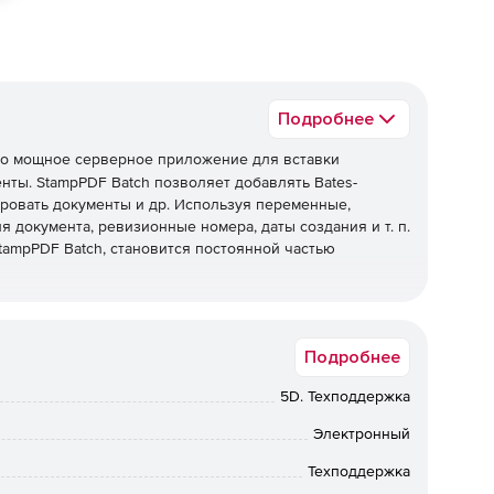
Подробнее
то мощное серверное приложение для вставки
нты. StampPDF Batch позволяет добавлять Bates-
ировать документы и др. Используя переменные,
я документа, ревизионные номера, даты создания и т. п.
ampPDF Batch, становится постоянной частью
отказа от ответственности и другого текста с
Подробнее
 цветов и размера объектов.
5D. Техподдержка
х, настройка линий, обрывов линий, местоположения и
Электронный
EG, TIFF или PDF; изменение размера, масштаба и
Техподдержка