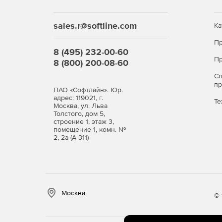
sales.r@softline.com
Ка
Пр
8 (495) 232-00-60
Пр
8 (800) 200-08-60
С
п
ПАО «Софтлайн». Юр.
адрес: 119021, г.
Те
Москва, ул. Льва
Толстого, дом 5,
строение 1, этаж 3,
помещение 1, комн. №
2, 2а (А-311)
Москва
© 