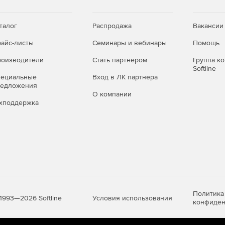
талог
Распродажа
Вакансии
айс-листы
Семинары и вебинары
Помощь
оизводители
Стать партнером
Группа к
Softline
пециальные
Вход в ЛК партнера
редложения
О компании
хподдержка
Политика
Условия использования
1993—2026 Softline
конфиден