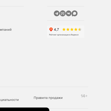
омпаний
14+
Правила продажи
циальности