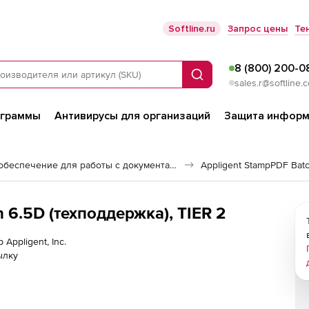
Softline.ru
Запрос цены
Те
8 (800) 200-0
Поиск
sales.r@softline.
ограммы
Антивирусы для организаций
Защита информ
Программное обеспечение для работы с документами
Appligent StampPDF Batc
h 6.5D (техподдержка), TIER 2
Appligent, Inc.
ылку