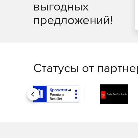
выгодных
Настройка режимов отображения и навигаци
предложений!
Информация о новом документе, в том числе 
метаданных, добавляемых в поля информаци
Применение 40- и 128-битного шифрования 
пользователя – контроль того, кто может про
Оптимизация PDF-файлов для сетевого и we
View.
Статусы от партн
Назад