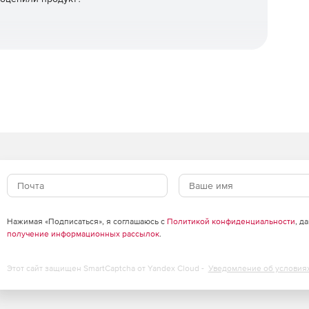
емента.
лнительной защитой от фишинга попытки перехвата
Нажимая «Подписаться», я соглашаюсь с
Политикой конфиденциальности
, д
получение информационных рассылок
.
Этот сайт защищен SmartCaptcha от Yandex Cloud -
Уведомление об условия