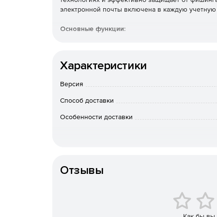
электронной почты включена в каждую учетную 
Основные функции:
Тип подключения по умолчанию.
Характеристики
Лицензия Outlook.
Версия
Legacy Email Import.
Способ доставки
Синхронизация Outlook / OWA / Smartphone.
Особенности доставки
Совместное использование календаря.
Простой, интуитивно понятный онлайн-порта
Отзывы
Поддержка общих папок.
Основное архивирование (50 ГБ).
Как бы вы