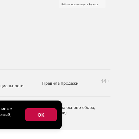
14+
Правила продажи
циальности
редоставления информации на основе сбора,
e может
рритории Российской Федерации)
OK
ений,