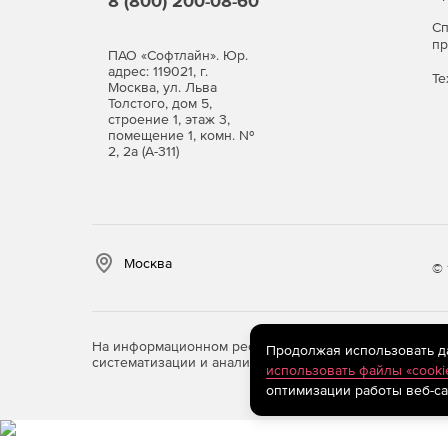
8 (800) 200-08-60
С
п
ПАО «Софтлайн». Юр.
адрес: 119021, г.
Те
Москва, ул. Льва
Толстого, дом 5,
строение 1, этаж 3,
помещение 1, комн. №
2, 2а (А-311)
Москва
© 
На информационном ресурсе store.softline.ru примен
Продолжая использовать дан
систематизации и анализа сведений, относящихся к 
использовать файлы «cooki
оптимизации работы веб-са