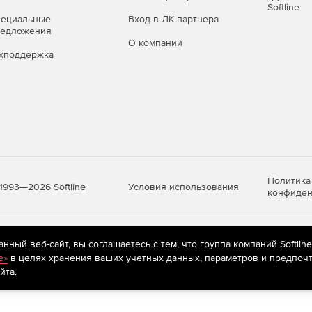
Softline
пециальные
Вход в ЛК партнера
редложения
О компании
хподдержка
Политика
Условия использования
1993—2026 Softline
конфиден
яются
рекомендательные технологии
(информационные технологии п
ный веб-сайт, вы соглашаетесь с тем, что группа компаний Softlin
предпочтениям пользователей сети «Интернет», находящихся на те
e»
в целях хранения ваших учетных данных, параметров и предпочт
йта.