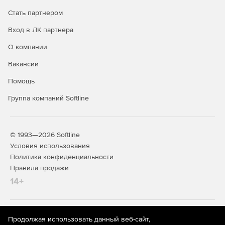
Стать партнером
Вход в ЛК партнера
О компании
Вакансии
Помощь
Группа компаний Softline
© 1993—2026 Softline
Условия использования
Политика конфиденциальности
Правила продажи
14+
На информационном ресурсе store.softline.ru применяются
Продолжая использовать данный веб-сайт,