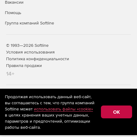
Вакансии
Помощь
Группа компаний Softline
© 1993—2026 Softline
Условия использования
Политика конфиденциальности
Правила продажи
14+
На информационном ресурсе store.softline.ru применяются
Продолжая использовать данный веб-сайт,
рекомендательные технологии
(информационные технологии
вы соглашаетесь с тем, что группа компаний
предоставления информации на основе сбора,
Softline может
использовать файлы «cookie»
систематизации и анализа сведений, относящихся к
OK
в целях хранения ваших учетных данных,
предпочтениям пользователей сети «Интернет»,
находящихся на территории Российской Федерации)
параметров и предпочтений, оптимизации
работы веб-сайта.