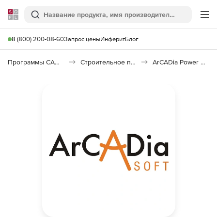
Softline
Поиск
Ме
8 (800) 200-08-60
Запрос цены
Инферит
Блог
Программы САПР и ГИС
Строительное программное обеспечение
ArCADia Power Networks