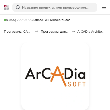
Softline
Поиск
Ме
8 (800) 200-08-60
Запрос цены
Инферит
Блог
Программы САПР и ГИС
Программы для архитекторов
ArCADia Architecture