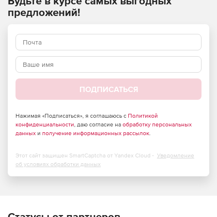
Будьте в курсе самых выгодных
предложений!
ПОДПИСАТЬСЯ
Нажимая «Подписаться», я соглашаюсь с
Политикой
конфиденциальности
, даю согласие на
обработку персональных
данных
и
получение информационных рассылок
.
Этот сайт защищен SmartCaptcha от Yandex Cloud -
Уведомление
об условиях обработки данных
Статусы от партнеров