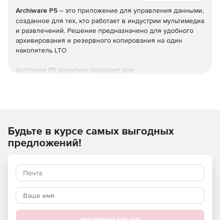
Archiware P5
– это приложение для управления данными,
созданное для тех, кто работает в индустрии мультимедиа
и развлечений. Решение предназначено для удобного
архивирования и резервного копирования на один
накопитель LTO
Archiware P5 идеально подходит для
компаний, работающих в сфере СМИ и
развлечений. Четыре модуля в Archiware P5 защищают
данные, используя азбуку управления данными:
архивирование, резервное копирование и клонирование.
Будьте в курсе самых выгодных
Все модули можно комбинировать для создания
многоэтапных концепций безопасности для достижения
предложений!
максимальной защиты данных. Archiware P5 защищает
данные на диске, ленте и в облаке и имеет интеграцию с
многочисленными партнерами