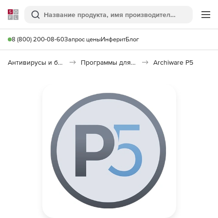
Softline
Поиск
Ме
8 (800) 200-08-60
Запрос цены
Инферит
Блог
Антивирусы и безопасность
Программы для защиты информации
Archiware P5