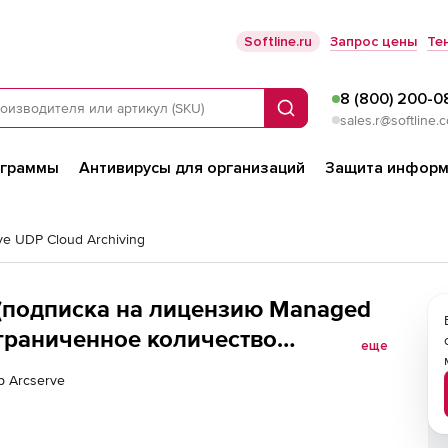
Softline.ru
Запрос цены
Те
8 (800) 200-0
Поиск
sales.r@softline.
ограммы
Антивирусы для организаций
Защита информ
ve UDP Cloud Archiving
g (подписка на лицензию Managed
еограниченное количество
еще
ких учреждений на 1 год), 20TB
р Arcserve