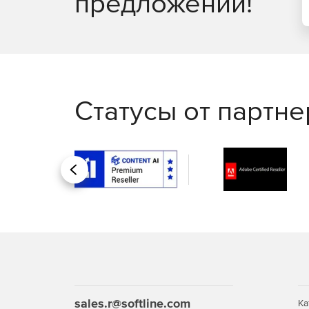
предложений!
Статусы от партн
Назад
sales.r@softline.com
Ка