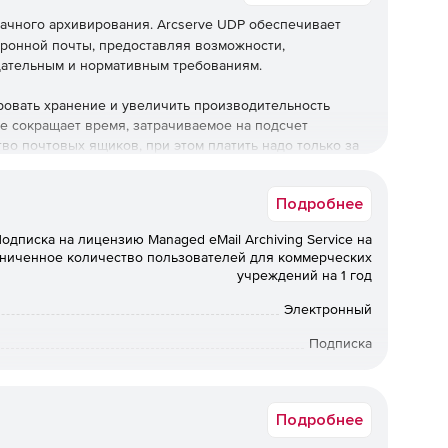
ачного архивирования. Arcserve UDP обеспечивает
ронной почты, предоставляя возможности,
дательным и нормативным требованиям.
ировать хранение и увеличить производительность
е сокращает время, затрачиваемое на подсчет
о почтовых ящиков, при этом платить надо только за
хивирование Arcserve UDP позволяет легко выполнять
ания, обеспечивая надежные возможности как на
Подробнее
одписка на лицензию Managed eMail Archiving Service на
ниченное количество пользователей для коммерческих
учреждений на 1 год
Электронный
Подписка
12 мес.
Коммерческая
Подробнее