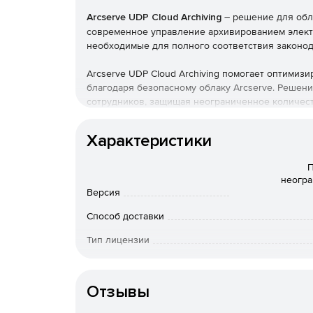
Arcserve UDP Cloud Archiving
– решение для обл
современное управление архивированием элект
необходимые для полного соответствия законо
Arcserve UDP Cloud Archiving помогает оптимиз
благодаря безопасному облаку Arcserve. Решени
сотрудников, защищая неограниченное количеств
хранилище, которое используется. Облачное ар
строгие законодательные и нормативные требов
Характеристики
объекте, так и за его пределами.
П
неогра
Версия
Способ доставки
Тип лицензии
Срок действия
Тип организации
Отзывы