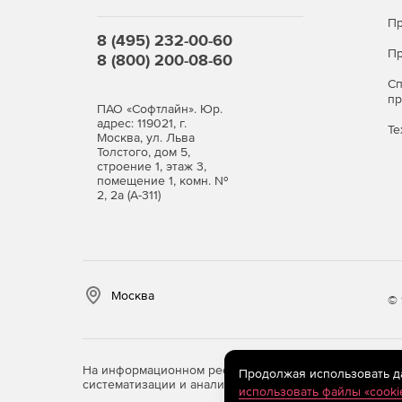
Пр
8 (495) 232-00-60
Пр
8 (800) 200-08-60
С
п
ПАО «Софтлайн». Юр.
адрес: 119021, г.
Те
Москва, ул. Льва
Толстого, дом 5,
строение 1, этаж 3,
помещение 1, комн. №
2, 2а (А-311)
Москва
© 
На информационном ресурсе store.softline.ru примен
Продолжая использовать дан
систематизации и анализа сведений, относящихся к 
использовать файлы «cooki