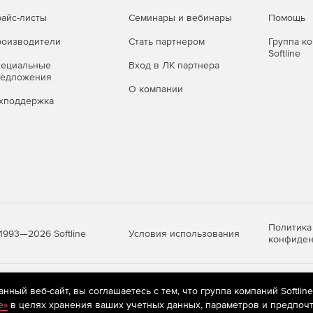
айс-листы
Семинары и вебинары
Помощь
оизводители
Стать партнером
Группа к
Softline
пециальные
Вход в ЛК партнера
редложения
О компании
хподдержка
Политика
Условия использования
1993—2026 Softline
конфиден
яются
рекомендательные технологии
(информационные технологии п
ный веб-сайт, вы соглашаетесь с тем, что группа компаний Softlin
предпочтениям пользователей сети «Интернет», находящихся на те
e»
в целях хранения ваших учетных данных, параметров и предпочт