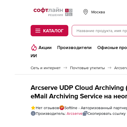
Softline
Москва
КАТАЛОГ
Акции
Производители
Офисные пр
ИИ
Сеть и интернет
Почтовые утилиты
Arcser
Arcserve UDP Cloud Archivin
eMail Archiving Service на н
пользователей для коммерчес
Нет отзывов
Softline - Авторизованный партне
Storage Capacity
Производитель:
Arcserve
Скопировать ссылку