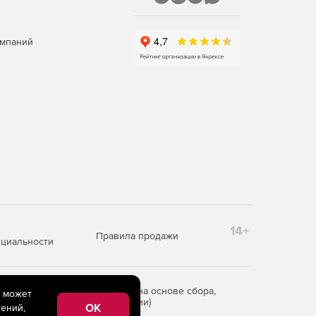
омпаний
14+
Правила продажи
циальности
редоставления информации на основе сбора,
e может
рритории Российской Федерации)
OK
ений,