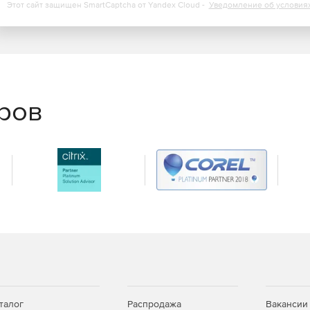
Этот сайт защищен SmartCaptcha от Yandex Cloud -
Уведомление об условия
еров
талог
Распродажа
Вакансии