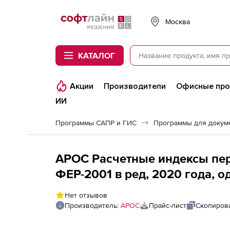
Softline
Москва
КАТАЛОГ
Акции
Производители
Офисные пр
ИИ
Программы САПР и ГИС
Программы для докум
АРОС Расчетные индексы пер
ФЕР-2001 в ред, 2020 года, 
(лицензия), Липецкая област
Нет отзывов
места
Производитель:
АРОС
Прайс-лист
Скопирова