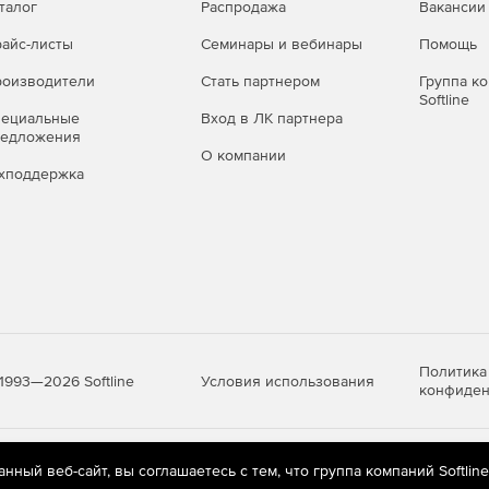
талог
Распродажа
Вакансии
айс-листы
Семинары и вебинары
Помощь
оизводители
Стать партнером
Группа к
Softline
пециальные
Вход в ЛК партнера
редложения
О компании
хподдержка
Политика
Условия использования
1993—2026 Softline
конфиден
яются
рекомендательные технологии
(информационные технологии п
ный веб-сайт, вы соглашаетесь с тем, что группа компаний Softlin
предпочтениям пользователей сети «Интернет», находящихся на те