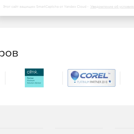
Этот сайт защищен SmartCaptcha от Yandex Cloud -
Уведомление об условия
еров