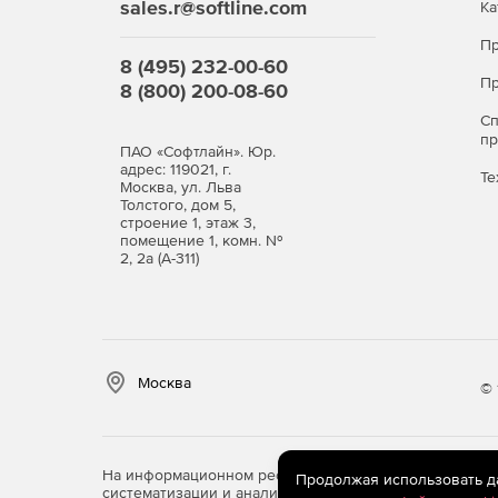
sales.r@softline.com
Ка
Пр
8 (495) 232-00-60
Пр
8 (800) 200-08-60
С
п
ПАО «Софтлайн». Юр.
адрес: 119021, г.
Те
Москва, ул. Льва
Толстого, дом 5,
строение 1, этаж 3,
помещение 1, комн. №
2, 2а (А-311)
Москва
© 
На информационном ресурсе store.softline.ru примен
Продолжая использовать дан
систематизации и анализа сведений, относящихся к 