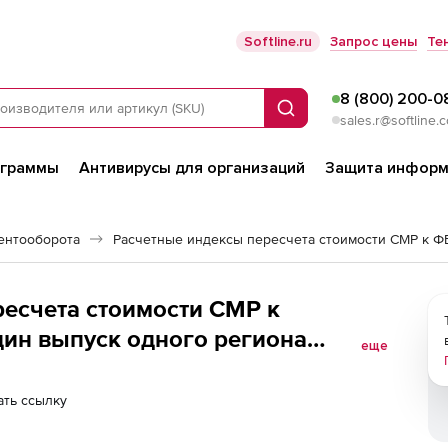
Softline.ru
Запрос цены
Те
8 (800) 200-0
Поиск
sales.r@softline.
ограммы
Антивирусы для организаций
Защита информ
ентооборота
есчета стоимости СМР к
один выпуск одного региона
еще
ь 2-е и последующие рабочие
ть ссылку