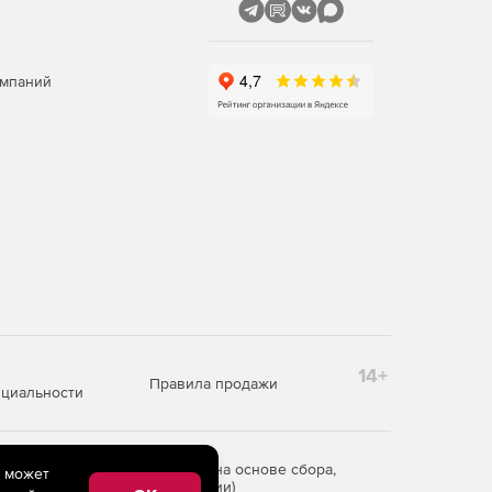
омпаний
14+
Правила продажи
циальности
редоставления информации на основе сбора,
e может
рритории Российской Федерации)