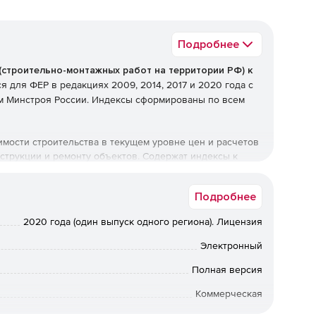
Подробнее
(строительно-монтажных работ на территории РФ) к
я для ФЕР в редакциях 2009, 2014, 2017 и 2020 года с
м Минстроя России. Индексы сформированы по всем
ости строительства в текущем уровне цен и расчетов
струкции и ремонту объектов. Содержат индексы к
 и стоимости машин и механизмов по ФЭСМ.
Подробнее
 документации и осуществлении взаиморасчетов по
2020 года (один выпуск одного региона). Лицензия
Электронный
Полная версия
Коммерческая