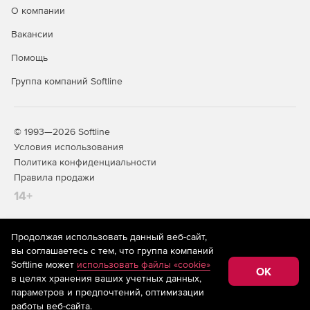
О компании
Вакансии
Помощь
Группа компаний Softline
© 1993—2026 Softline
Условия использования
Политика конфиденциальности
Правила продажи
14+
Продолжая использовать данный веб-сайт,
На информационном ресурсе store.softline.ru применяются
вы соглашаетесь с тем, что группа компаний
рекомендательные технологии
(информационные технологии
Softline может
использовать файлы «cookie»
предоставления информации на основе сбора,
OK
в целях хранения ваших учетных данных,
систематизации и анализа сведений, относящихся к
предпочтениям пользователей сети «Интернет»,
параметров и предпочтений, оптимизации
находящихся на территории Российской Федерации)
работы веб-сайта.