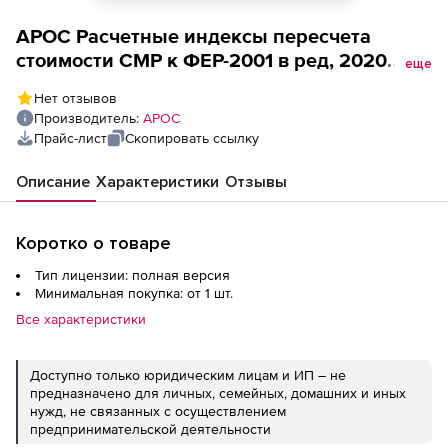
АРОС Расчетные индексы пересчета
стоимости СМР к ФЕР-2001 в ред, 2020
еще
года, один выпуск одного региона
Нет отзывов
(лицензия), Республика Ингушетия 1-е
Производитель:
АРОС
рабочее место
Прайс-лист
Скопировать ссылку
Описание
Характеристики
Отзывы
Коротко о товаре
Тип лицензии: полная версия
Минимальная покупка: от 1 шт.
Все характеристики
Доступно только юридическим лицам и ИП – не
предназначено для личных, семейных, домашних и иных
нужд, не связанных с осуществлением
предпринимательской деятельности