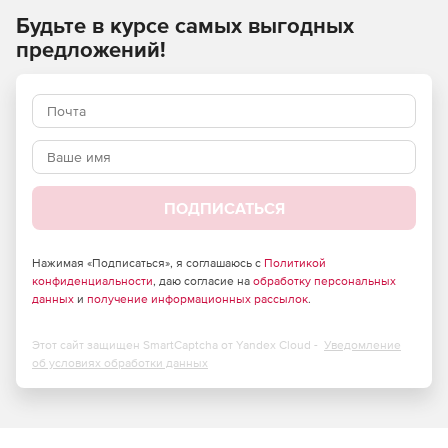
выполненные работы по строительству, реконструкции и
Будьте в курсе самых выгодных
ремонту объектов. Содержат индексы к расценкам,
предложений!
стоимости всех материалов по ФССЦ и стоимости машин
и механизмов по ФЭСМ.
Могут использоваться при составлении сметной
документации и осуществлении взаиморасчетов по
решению заказчика строительства.
ПОДПИСАТЬСЯ
Нажимая «Подписаться», я соглашаюсь с
Политикой
конфиденциальности
, даю согласие на
обработку персональных
данных
и
получение информационных рассылок
.
Этот сайт защищен SmartCaptcha от Yandex Cloud -
Уведомление
об условиях обработки данных