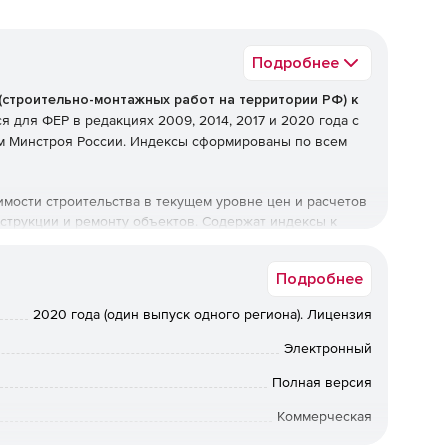
Подробнее
(строительно-монтажных работ на территории РФ) к
я для ФЕР в редакциях 2009, 2014, 2017 и 2020 года с
м Минстроя России. Индексы сформированы по всем
ости строительства в текущем уровне цен и расчетов
струкции и ремонту объектов. Содержат индексы к
 и стоимости машин и механизмов по ФЭСМ.
Подробнее
 документации и осуществлении взаиморасчетов по
2020 года (один выпуск одного региона). Лицензия
Электронный
Полная версия
Коммерческая