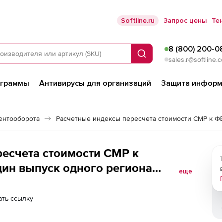
Softline.ru
Запрос цены
Те
8 (800) 200-0
Поиск
sales.r@softline.
ограммы
Антивирусы для организаций
Защита информ
ентооборота
есчета стоимости СМР к
один выпуск одного региона
еще
ь (1 зона) 2-е и последующие
ть ссылку