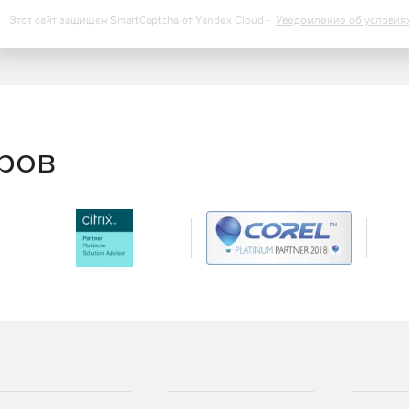
Этот сайт защищен SmartCaptcha от Yandex Cloud -
Уведомление об условия
еров