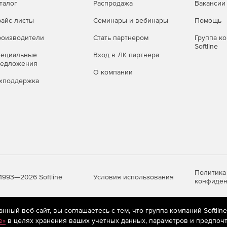
талог
Распродажа
Вакансии
айс-листы
Семинары и вебинары
Помощь
оизводители
Стать партнером
Группа к
Softline
пециальные
Вход в ЛК партнера
редложения
О компании
хподдержка
Политика
Условия использования
1993—2026 Softline
конфиден
ный веб-сайт, вы соглашаетесь с тем, что группа компаний Softlin
яются
рекомендательные технологии
(информационные технологии п
e»
в целях хранения ваших учетных данных, параметров и предпочт
предпочтениям пользователей сети «Интернет», находящихся на те