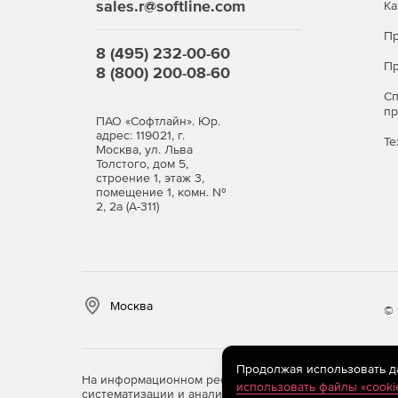
sales.r@softline.com
Ка
Пр
8 (495) 232-00-60
Пр
8 (800) 200-08-60
С
п
ПАО «Софтлайн». Юр.
адрес: 119021, г.
Те
Москва, ул. Льва
Толстого, дом 5,
строение 1, этаж 3,
помещение 1, комн. №
2, 2а (А-311)
Москва
© 
Продолжая использовать дан
На информационном ресурсе store.softline.ru примен
использовать файлы «cooki
систематизации и анализа сведений, относящихся к 