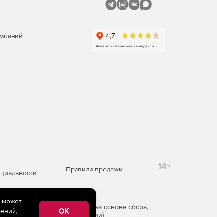
омпаний
14+
Правила продажи
циальности
e может
редоставления информации на основе сбора,
OK
ений,
рритории Российской Федерации)