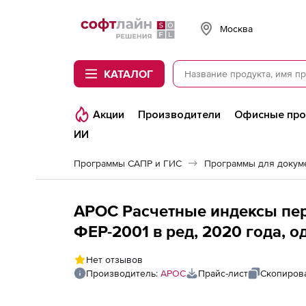
Softline
Москва
КАТАЛОГ
Акции
Производители
Офисные пр
ИИ
Программы САПР и ГИС
Программы для докум
АРОС Расчетные индексы пер
ФЕР-2001 в ред, 2020 года, 
(лицензия), Тюменская област
Нет отзывов
рабочие места
Производитель:
АРОС
Прайс-лист
Скопирова