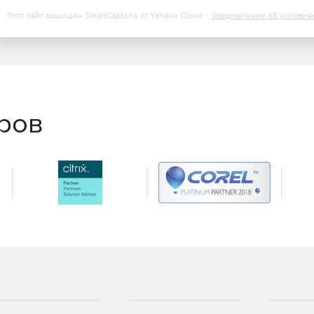
Этот сайт защищен SmartCaptcha от Yandex Cloud -
Уведомление об условия
еров