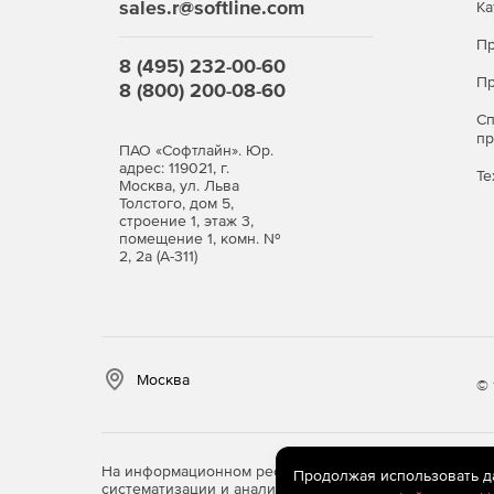
sales.r@softline.com
Ка
Пр
8 (495) 232-00-60
Пр
8 (800) 200-08-60
С
п
ПАО «Софтлайн». Юр.
адрес: 119021, г.
Те
Москва, ул. Льва
Толстого, дом 5,
строение 1, этаж 3,
помещение 1, комн. №
2, 2а (А-311)
Москва
© 
На информационном ресурсе store.softline.ru примен
Продолжая использовать дан
систематизации и анализа сведений, относящихся к 