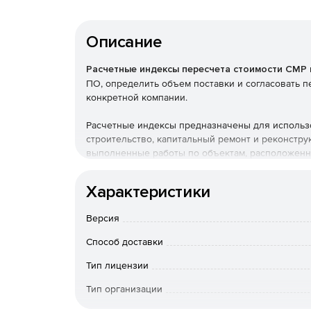
Описание
Расчетные индексы пересчета стоимости СМР 
ПО, определить объем поставки и согласовать 
конкретной компании.
Расчетные индексы предназначены для использо
строительство, капитальный ремонт и реконстру
выполненные работы по объектам, расположенн
его участием, а также из приравненных к бюдж
Характеристики
Расчетные индексы применяются инвесторами и
принадлежности и форм собственности.
Версия
Способ доставки
Тип лицензии
Тип организации