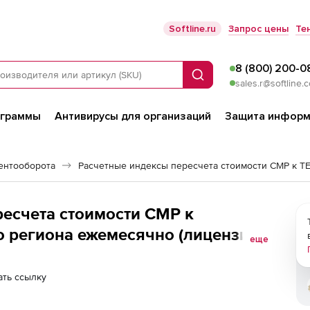
Softline.ru
Запрос цены
Те
8 (800) 200-0
Поиск
sales.r@softline.
ограммы
Антивирусы для организаций
Защита информ
ентооборота
есчета стоимости СМР к
о региона ежемесячно (лицензия),
еще
последующие рабочие места
ть ссылку