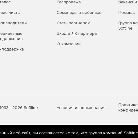
талог
Распродажа
Вакансии
айс-листы
Семинары и вебинары
Помощь
оизводители
Стать партнером
Группа к
Softline
пециальные
Вход в ЛК партнера
редложения
О компании
хподдержка
Политика
Условия использования
1993—2026 Softline
конфиден
яются
рекомендательные технологии
(информационные технологии п
ный веб-сайт, вы соглашаетесь с тем, что группа компаний Softlin
предпочтениям пользователей сети «Интернет», находящихся на те