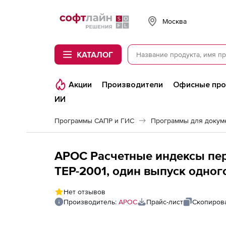
Softline
Москва
КАТАЛОГ
Акции
Производители
Офисные пр
ИИ
Программы САПР и ГИС
Программы для докум
АРОС Расчетные индексы пер
ТЕР-2001, один выпуск одног
Астраханская область 2-е и 
Нет отзывов
Производитель:
АРОС
Прайс-лист
Скопирова