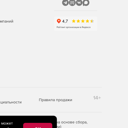
омпаний
14+
Правила продажи
циальности
редоставления информации на основе сбора,
e может
рритории Российской Федерации)