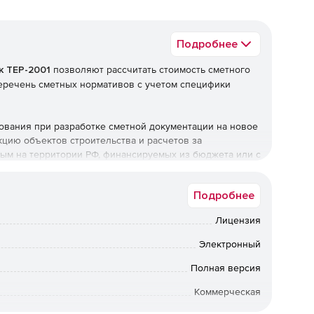
Подробнее
к ТЕР-2001
позволяют рассчитать стоимость сметного
перечень сметных нормативов с учетом специфики
вания при разработке сметной документации на новое
кцию объектов строительства и расчетов за
ым на территории РФ, финансируемых из бюджета или с
етным источникам фондов.
Подробнее
 заказчиками независимо от их ведомственной
Лицензия
Электронный
Полная версия
Коммерческая