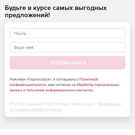
работы по объектам, расположенным на территории РФ,
Будьте в курсе самых выгодных
финансируемых из бюджета или с его участием, а также
предложений!
из приравненных к бюджетным источникам фондов.
Расчетные индексы применяются инвесторами и
заказчиками независимо от их ведомственной
принадлежности и форм собственности.
ПОДПИСАТЬСЯ
Нажимая «Подписаться», я соглашаюсь с
Политикой
конфиденциальности
, даю согласие на
обработку персональных
данных
и
получение информационных рассылок
.
Этот сайт защищен SmartCaptcha от Yandex Cloud -
Уведомление
об условиях обработки данных