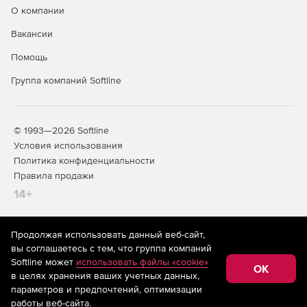
О компании
Вакансии
Помощь
Группа компаний Softline
© 1993—2026 Softline
Условия использования
Политика конфиденциальности
Правила продажи
14+
Продолжая использовать данный веб-сайт,
На информационном ресурсе store.softline.ru применяются
вы соглашаетесь с тем, что группа компаний
рекомендательные технологии
(информационные технологии
Softline может
использовать файлы «cookie»
предоставления информации на основе сбора,
OK
в целях хранения ваших учетных данных,
систематизации и анализа сведений, относящихся к
предпочтениям пользователей сети «Интернет»,
параметров и предпочтений, оптимизации
находящихся на территории Российской Федерации)
работы веб-сайта.