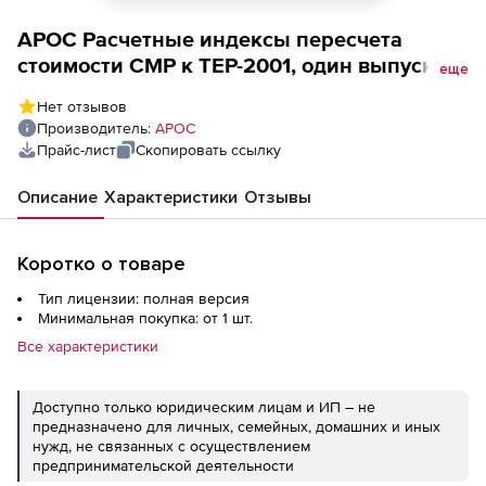
АРОС Расчетные индексы пересчета
стоимости СМР к ТЕР-2001, один выпуск
еще
одного региона ежемесячно (лицензия),
Нет отзывов
Краснодарский край 2-е и последующие
Производитель:
АРОС
рабочие места
Прайс-лист
Скопировать ссылку
Описание
Характеристики
Отзывы
Коротко о товаре
Тип лицензии: полная версия
Минимальная покупка: от 1 шт.
Все характеристики
Доступно только юридическим лицам и ИП – не
предназначено для личных, семейных, домашних и иных
нужд, не связанных с осуществлением
предпринимательской деятельности