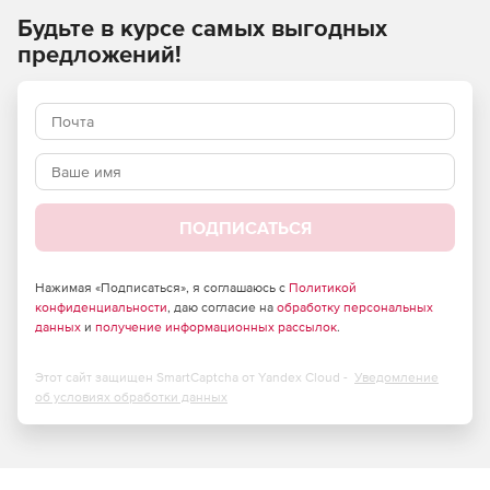
работы по объектам, расположенным на территории РФ,
Будьте в курсе самых выгодных
финансируемых из бюджета или с его участием, а также
предложений!
из приравненных к бюджетным источникам фондов.
Расчетные индексы применяются инвесторами и
заказчиками независимо от их ведомственной
принадлежности и форм собственности.
ПОДПИСАТЬСЯ
Нажимая «Подписаться», я соглашаюсь с
Политикой
конфиденциальности
, даю согласие на
обработку персональных
данных
и
получение информационных рассылок
.
Этот сайт защищен SmartCaptcha от Yandex Cloud -
Уведомление
об условиях обработки данных