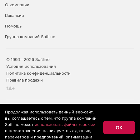
О компании
Вакансии
Помощь
Группа компаний Softline
© 1993—2026 Softline
Условия использования
Политика конфиденциальности
Правила продажи
14+
На информационном ресурсе store.softline.ru применяются
Продолжая использовать данный веб-сайт,
рекомендательные технологии
(информационные технологии
вы соглашаетесь с тем, что группа компаний
предоставления информации на основе сбора,
Softline может
использовать файлы «cookie»
систематизации и анализа сведений, относящихся к
OK
в целях хранения ваших учетных данных,
предпочтениям пользователей сети «Интернет»,
находящихся на территории Российской Федерации)
параметров и предпочтений, оптимизации