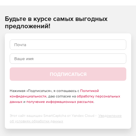
ремонтных, монтажных) работ и применяются при
составлении сметной документации на строительство
Будьте в курсе самых выгодных
объектов, расположенных в Российской Федерации.
предложений!
ПОДПИСАТЬСЯ
Нажимая «Подписаться», я соглашаюсь с
Политикой
конфиденциальности
, даю согласие на
обработку персональных
данных
и
получение информационных рассылок
.
Этот сайт защищен SmartCaptcha от Yandex Cloud -
Уведомление
об условиях обработки данных