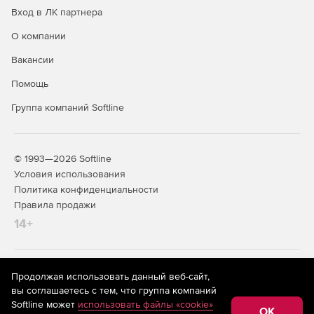
Вход в ЛК партнера
О компании
Вакансии
Помощь
Группа компаний Softline
© 1993—2026 Softline
Условия использования
Политика конфиденциальности
Правила продажи
14+
На информационном ресурсе store.softline.ru применяются
Продолжая использовать данный веб-сайт,
рекомендательные технологии
(информационные технологии
вы соглашаетесь с тем, что группа компаний
предоставления информации на основе сбора,
Softline может
использовать файлы «cookie»
систематизации и анализа сведений, относящихся к
OK