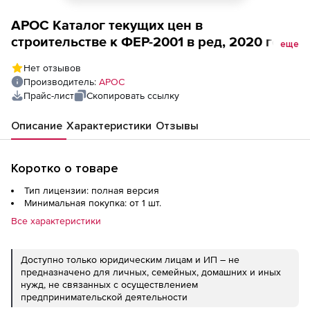
АРОС Каталог текущих цен в
строительстве к ФЕР-2001 в ред, 2020 года,
еще
один выпуск ежемесячно (лицензия),
Нет отзывов
Калужская область 1-е рабочее место
Производитель:
АРОС
Прайс-лист
Скопировать ссылку
Описание
Характеристики
Отзывы
Коротко о товаре
Тип лицензии: полная версия
Минимальная покупка: от 1 шт.
Все характеристики
Доступно только юридическим лицам и ИП – не
предназначено для личных, семейных, домашних и иных
нужд, не связанных с осуществлением
предпринимательской деятельности