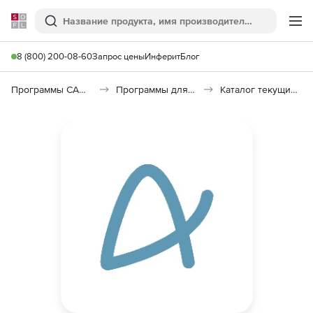
Softline
Поиск
Ме
8 (800) 200-08-60
Запрос цены
Инферит
Блог
Программы САПР и ГИС
Программы для документооборота
Каталог текущих цен в строительстве (КТЦ)