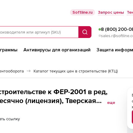
Softline.ru
Запрос цены
Те
8 (800) 200-0
Поиск
sales.r@softline.
ограммы
Антивирусы для организаций
Защита информ
ентооборота
Каталог текущих цен в строительстве (КТЦ)
троительстве к ФЕР-2001 в ред,
есячно (лицензия), Тверская
еще
абочие места
ть ссылку