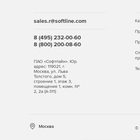
sales.r@softline.com
Ка
Пр
8 (495) 232-00-60
Пр
8 (800) 200-08-60
С
п
ПАО «Софтлайн». Юр.
адрес: 119021, г.
Те
Москва, ул. Льва
Толстого, дом 5,
строение 1, этаж 3,
помещение 1, комн. №
2, 2а (А-311)
Москва
© 