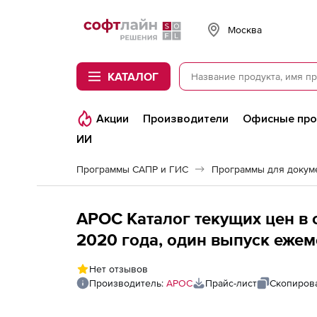
Softline
Москва
КАТАЛОГ
Акции
Производители
Офисные пр
ИИ
Программы САПР и ГИС
Программы для докум
АРОС Каталог текущих цен в с
2020 года, один выпуск ежем
область 2-е и последующие р
Нет отзывов
Производитель:
АРОС
Прайс-лист
Скопирова