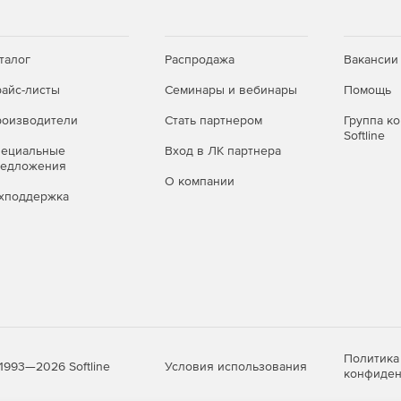
талог
Распродажа
Вакансии
айс-листы
Семинары и вебинары
Помощь
оизводители
Стать партнером
Группа к
Softline
пециальные
Вход в ЛК партнера
редложения
О компании
хподдержка
Политика
Условия использования
1993—2026 Softline
конфиден