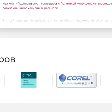
Нажимая «Подписаться», я соглашаюсь с
Политикой конфиденциальности
, д
получение информационных рассылок
.
Этот сайт защищен SmartCaptcha от Yandex Cloud -
Уведомление об условия
еров