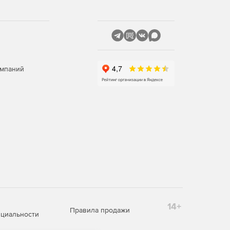
омпаний
14+
Правила продажи
циальности