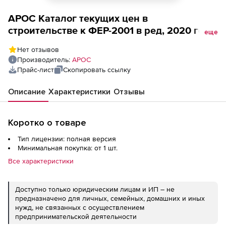
АРОС Каталог текущих цен в
строительстве к ФЕР-2001 в ред, 2020 года,
еще
один выпуск ежемесячно (лицензия),
Нет отзывов
Республика Хакасия 1-е рабочее место
Производитель:
АРОС
Прайс-лист
Скопировать ссылку
Описание
Характеристики
Отзывы
Коротко о товаре
Тип лицензии: полная версия
Минимальная покупка: от 1 шт.
Все характеристики
Доступно только юридическим лицам и ИП – не
предназначено для личных, семейных, домашних и иных
нужд, не связанных с осуществлением
предпринимательской деятельности