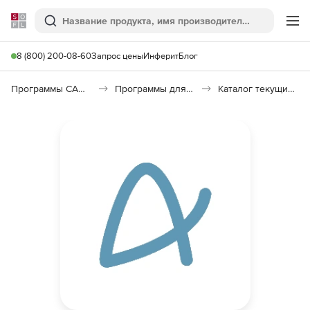
Softline
Поиск
Ме
8 (800) 200-08-60
Запрос цены
Инферит
Блог
Программы САПР и ГИС
Программы для документооборота
Каталог текущих цен в строительстве (КТЦ)