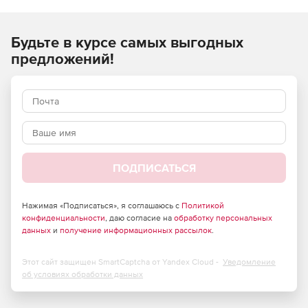
ремонтных, монтажных) работ и применяются при
составлении сметной документации на строительство
Будьте в курсе самых выгодных
объектов, расположенных в Российской Федерации.
предложений!
ПОДПИСАТЬСЯ
Нажимая «Подписаться», я соглашаюсь с
Политикой
конфиденциальности
, даю согласие на
обработку персональных
данных
и
получение информационных рассылок
.
Этот сайт защищен SmartCaptcha от Yandex Cloud -
Уведомление
об условиях обработки данных