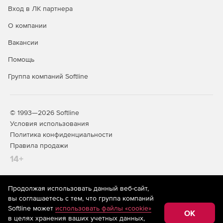
Вход в ЛК партнера
О компании
Вакансии
Помощь
Группа компаний Softline
© 1993—2026 Softline
Условия использования
Политика конфиденциальности
Правила продажи
14+
Продолжая использовать данный веб-сайт,
На информационном ресурсе store.softline.ru применяются
вы соглашаетесь с тем, что группа компаний
рекомендательные технологии
(информационные технологии
Softline может
использовать файлы «cookie»
предоставления информации на основе сбора,
OK
в целях хранения ваших учетных данных,
систематизации и анализа сведений, относящихся к