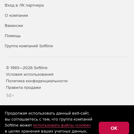
Вход в ЛК партнера
О компании
Вакансии
Помощь
Группа компаний Softline
© 1993—2026 Softline
Условия использования
Политика конфиденциальности
Правила продажи
14+
Продолжая использовать данный веб-сайт,
На информационном ресурсе store.softline.ru применяются
вы соглашаетесь с тем, что группа компаний
рекомендательные технологии
(информационные технологии
Softline может
использовать файлы «cookie»
предоставления информации на основе сбора,
OK
в целях хранения ваших учетных данных,
систематизации и анализа сведений, относящихся к