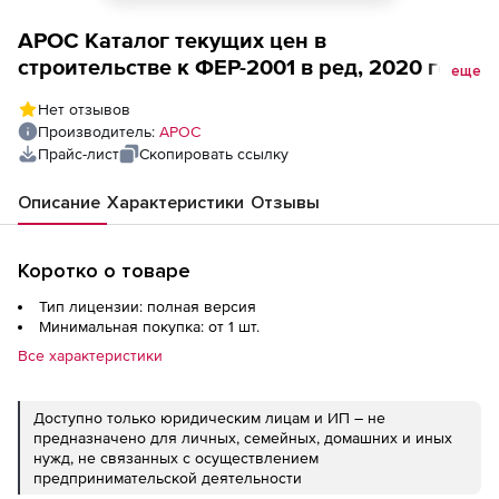
АРОС Каталог текущих цен в
строительстве к ФЕР-2001 в ред, 2020 года,
еще
один выпуск ежемесячно (лицензия), г.
Нет отзывов
Москва 2-е и последующие рабочие места
Производитель:
АРОС
Прайс-лист
Скопировать ссылку
Описание
Характеристики
Отзывы
Коротко о товаре
Тип лицензии: полная версия
Минимальная покупка: от 1 шт.
Все характеристики
Доступно только юридическим лицам и ИП – не
предназначено для личных, семейных, домашних и иных
нужд, не связанных с осуществлением
предпринимательской деятельности