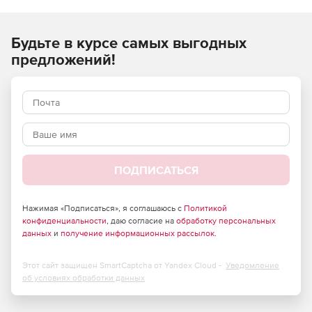
ремонтных, монтажных) работ и применяются при
составлении сметной документации на строительство
Будьте в курсе самых выгодных
объектов, расположенных в Российской Федерации.
предложений!
ПОДПИСАТЬСЯ
Нажимая «Подписаться», я соглашаюсь с
Политикой
конфиденциальности
, даю согласие на
обработку персональных
данных
и
получение информационных рассылок
.
Этот сайт защищен SmartCaptcha от Yandex Cloud -
Уведомление
об условиях обработки данных