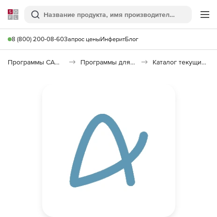
Softline
Поиск
Ме
8 (800) 200-08-60
Запрос цены
Инферит
Блог
Программы САПР и ГИС
Программы для документооборота
Каталог текущих цен в строительстве (КТЦ)