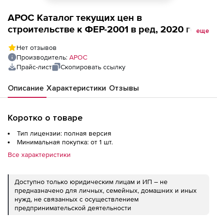
АРОС Каталог текущих цен в
строительстве к ФЕР-2001 в ред, 2020 года,
еще
один выпуск ежемесячно (лицензия),
Нет отзывов
Ульяновская область 2-е и последующие
Производитель:
АРОС
рабочие места
Прайс-лист
Скопировать ссылку
Описание
Характеристики
Отзывы
Коротко о товаре
Тип лицензии: полная версия
Минимальная покупка: от 1 шт.
Все характеристики
Доступно только юридическим лицам и ИП – не
предназначено для личных, семейных, домашних и иных
нужд, не связанных с осуществлением
предпринимательской деятельности