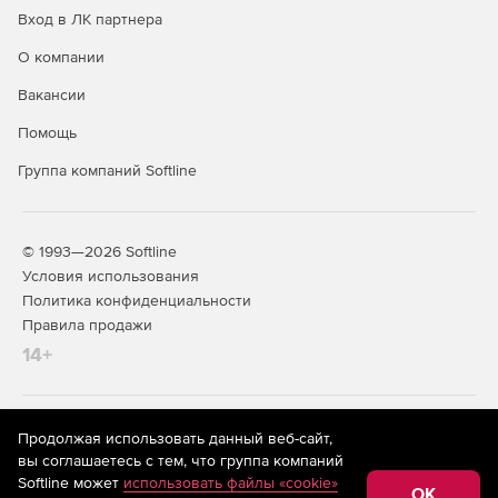
Вход в ЛК партнера
О компании
Вакансии
Помощь
Группа компаний Softline
© 1993—2026 Softline
Условия использования
Политика конфиденциальности
Правила продажи
14+
На информационном ресурсе store.softline.ru применяются
Продолжая использовать данный веб-сайт,
рекомендательные технологии
(информационные технологии
вы соглашаетесь с тем, что группа компаний
предоставления информации на основе сбора,
Softline может
использовать файлы «cookie»
систематизации и анализа сведений, относящихся к
OK