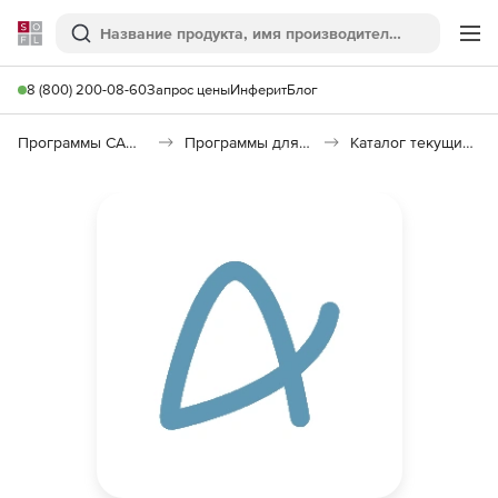
Softline
Поиск
Ме
8 (800) 200-08-60
Запрос цены
Инферит
Блог
Программы САПР и ГИС
Программы для документооборота
Каталог текущих цен в строительстве (КТЦ)