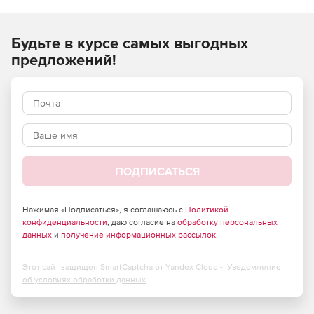
ремонтных, монтажных) работ и применяются при
составлении сметной документации на строительство
Будьте в курсе самых выгодных
объектов, расположенных в Российской Федерации.
предложений!
ПОДПИСАТЬСЯ
Нажимая «Подписаться», я соглашаюсь с
Политикой
конфиденциальности
, даю согласие на
обработку персональных
данных
и
получение информационных рассылок
.
Этот сайт защищен SmartCaptcha от Yandex Cloud -
Уведомление
об условиях обработки данных