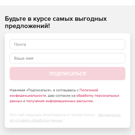
ремонтных, монтажных) работ и применяются при
составлении сметной документации на строительство
Будьте в курсе самых выгодных
объектов, расположенных в Российской Федерации.
предложений!
ПОДПИСАТЬСЯ
Нажимая «Подписаться», я соглашаюсь с
Политикой
конфиденциальности
, даю согласие на
обработку персональных
данных
и
получение информационных рассылок
.
Этот сайт защищен SmartCaptcha от Yandex Cloud -
Уведомление
об условиях обработки данных