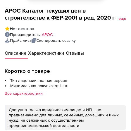
АРОС Каталог текущих цен в
строительстве к ФЕР-2001 в ред, 2020 года,
еще
один выпуск ежемесячно (лицензия),
Нет отзывов
Новгородская область 2-е и последующие
Производитель:
АРОС
рабочие места
Прайс-лист
Скопировать ссылку
Описание
Характеристики
Отзывы
Коротко о товаре
Тип лицензии: полная версия
Минимальная покупка: от 1 шт.
Все характеристики
Доступно только юридическим лицам и ИП – не
предназначено для личных, семейных, домашних и иных
нужд, не связанных с осуществлением
предпринимательской деятельности