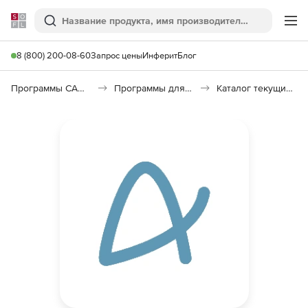
Softline
Поиск
Ме
8 (800) 200-08-60
Запрос цены
Инферит
Блог
Программы САПР и ГИС
Программы для документооборота
Каталог текущих цен в строительстве (КТЦ)