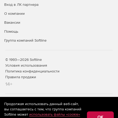
Вход в ЛК партнера
О компании
Вакансии
Помощь
Группа компаний Softline
© 1993—2026 Softline
Условия использования
Политика конфиденциальности
Правила продажи
14+
На информационном ресурсе store.softline.ru применяются
Продолжая использовать данный веб-сайт,
рекомендательные технологии
(информационные технологии
вы соглашаетесь с тем, что группа компаний
предоставления информации на основе сбора,
Softline может
использовать файлы «cookie»
систематизации и анализа сведений, относящихся к
OK