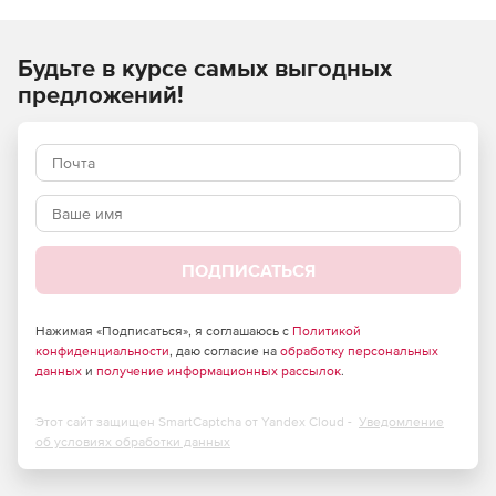
ремонтных, монтажных) работ и применяются при
составлении сметной документации на строительство
Будьте в курсе самых выгодных
объектов, расположенных в Российской Федерации.
предложений!
ПОДПИСАТЬСЯ
Нажимая «Подписаться», я соглашаюсь с
Политикой
конфиденциальности
, даю согласие на
обработку персональных
данных
и
получение информационных рассылок
.
Этот сайт защищен SmartCaptcha от Yandex Cloud -
Уведомление
об условиях обработки данных