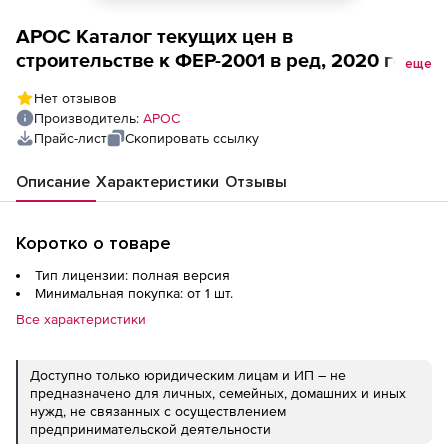
АРОС Каталог текущих цен в
строительстве к ФЕР-2001 в ред, 2020 года,
еще
один выпуск ежемесячно (лицензия),
Нет отзывов
Ямало-Ненецкий АО 2-е и последующие
Производитель:
АРОС
рабочие места
Прайс-лист
Скопировать ссылку
Описание
Характеристики
Отзывы
Коротко о товаре
Тип лицензии: полная версия
Минимальная покупка: от 1 шт.
Все характеристики
Доступно только юридическим лицам и ИП – не
предназначено для личных, семейных, домашних и иных
нужд, не связанных с осуществлением
предпринимательской деятельности