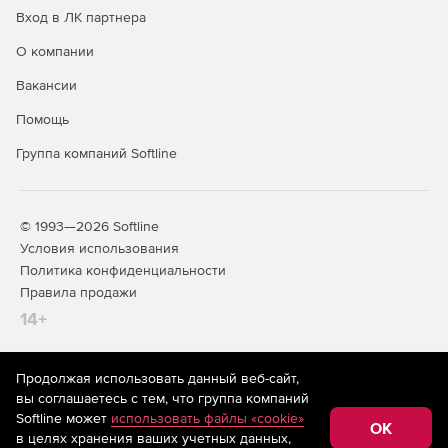
Вход в ЛК партнера
О компании
Вакансии
Помощь
Группа компаний Softline
© 1993—2026 Softline
Условия использования
Политика конфиденциальности
Правила продажи
14+
Продолжая использовать данный веб-сайт,
На информационном ресурсе store.softline.ru применяются
вы соглашаетесь с тем, что группа компаний
рекомендательные технологии
(информационные технологии
Softline может
использовать файлы «cookie»
предоставления информации на основе сбора,
OK
в целях хранения ваших учетных данных,
систематизации и анализа сведений, относящихся к