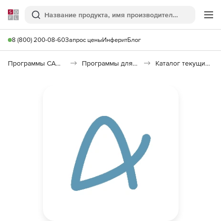
Softline
Поиск
Ме
8 (800) 200-08-60
Запрос цены
Инферит
Блог
Программы САПР и ГИС
Программы для документооборота
Каталог текущих цен в строительстве (КТЦ)