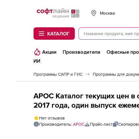
Softline
Москва
КАТАЛОГ
Акции
Производители
Офисные пр
ИИ
Программы САПР и ГИС
Программы для докум
АРОС Каталог текущих цен в с
2017 года, один выпуск ежем
область 1-е рабочее место
Нет отзывов
Производитель:
АРОС
Прайс-лист
Скопирова