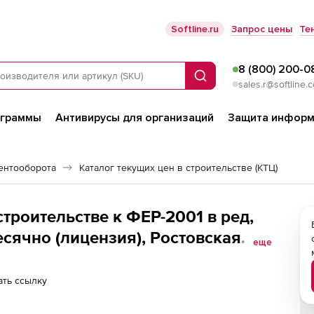
Softline.ru
Запрос цены
Те
8 (800) 200-0
Поиск
sales.r@softline.
ограммы
Антивирусы для организаций
Защита информ
ентооборота
Каталог текущих цен в строительстве (КТЦ)
троительстве к ФЕР-2001 в ред,
есячно (лицензия), Ростовская
еще
ть ссылку