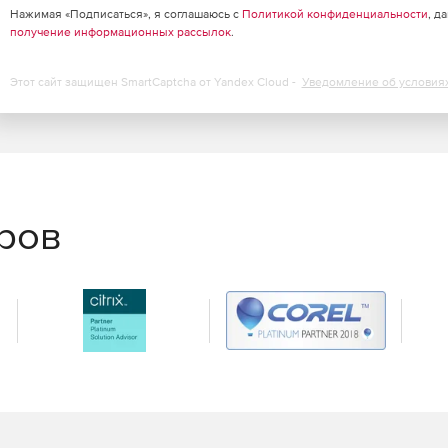
Нажимая «Подписаться», я соглашаюсь с
Политикой конфиденциальности
, д
получение информационных рассылок
.
Этот сайт защищен SmartCaptcha от Yandex Cloud -
Уведомление об условия
еров