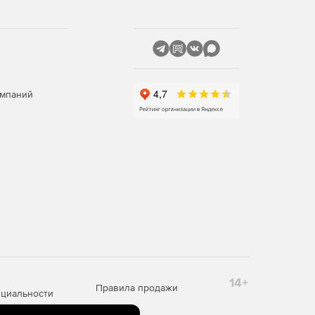
омпаний
14+
Правила продажи
циальности