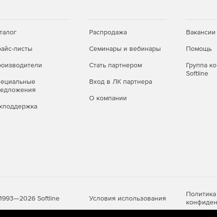
талог
Распродажа
Вакансии
айс-листы
Семинары и вебинары
Помощь
оизводители
Стать партнером
Группа к
Softline
пециальные
Вход в ЛК партнера
редложения
О компании
хподдержка
Политика
Условия использования
1993—2026 Softline
конфиден