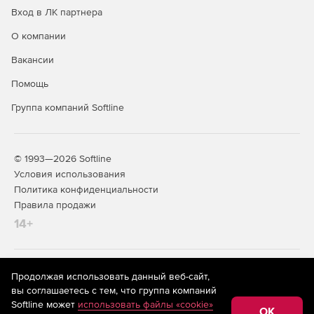
Вход в ЛК партнера
О компании
Вакансии
Помощь
Группа компаний Softline
© 1993—2026 Softline
Условия использования
Политика конфиденциальности
Правила продажи
14+
На информационном ресурсе store.softline.ru применяются
Продолжая использовать данный веб-сайт,
рекомендательные технологии
(информационные технологии
вы соглашаетесь с тем, что группа компаний
предоставления информации на основе сбора,
Softline может
использовать файлы «cookie»
систематизации и анализа сведений, относящихся к
OK