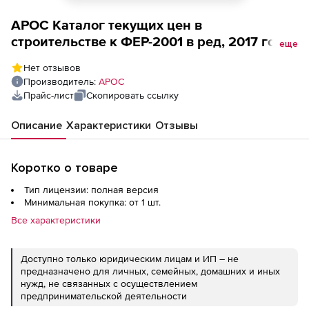
АРОС Каталог текущих цен в
строительстве к ФЕР-2001 в ред, 2017 года,
еще
один выпуск ежемесячно (лицензия),
Нет отзывов
Калининградская область 1-е рабочее
Производитель:
АРОС
место
Прайс-лист
Скопировать ссылку
Описание
Характеристики
Отзывы
Коротко о товаре
Тип лицензии: полная версия
Минимальная покупка: от 1 шт.
Все характеристики
Доступно только юридическим лицам и ИП – не
предназначено для личных, семейных, домашних и иных
нужд, не связанных с осуществлением
предпринимательской деятельности