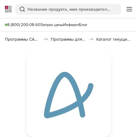
Softline
Поиск
Ме
8 (800) 200-08-60
Запрос цены
Инферит
Блог
Программы САПР и ГИС
Программы для документооборота
Каталог текущих цен в строительстве (КТЦ)