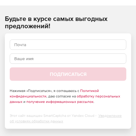
ремонтных, монтажных) работ и применяются при
составлении сметной документации на строительство
Будьте в курсе самых выгодных
объектов, расположенных в Российской Федерации.
предложений!
ПОДПИСАТЬСЯ
Нажимая «Подписаться», я соглашаюсь с
Политикой
конфиденциальности
, даю согласие на
обработку персональных
данных
и
получение информационных рассылок
.
Этот сайт защищен SmartCaptcha от Yandex Cloud -
Уведомление
об условиях обработки данных