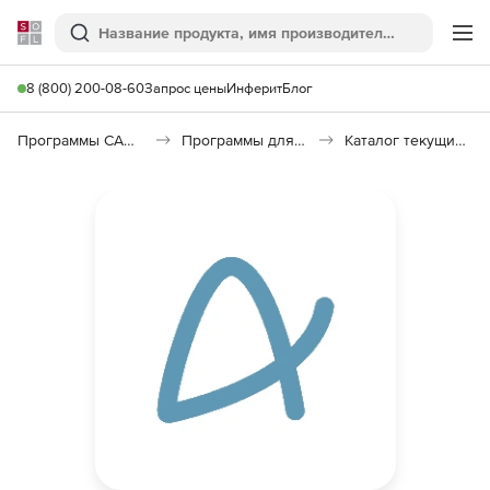
Softline
Поиск
Ме
8 (800) 200-08-60
Запрос цены
Инферит
Блог
Программы САПР и ГИС
Программы для документооборота
Каталог текущих цен в строительстве (КТЦ)