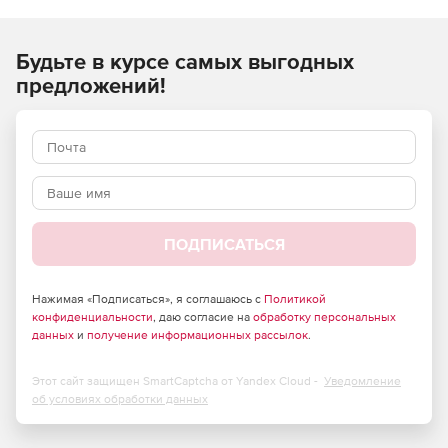
ремонтных, монтажных) работ и применяются при
составлении сметной документации на строительство
Будьте в курсе самых выгодных
объектов, расположенных в Российской Федерации.
предложений!
ПОДПИСАТЬСЯ
Нажимая «Подписаться», я соглашаюсь с
Политикой
конфиденциальности
, даю согласие на
обработку персональных
данных
и
получение информационных рассылок
.
Этот сайт защищен SmartCaptcha от Yandex Cloud -
Уведомление
об условиях обработки данных