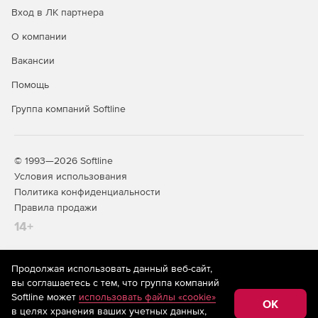
Вход в ЛК партнера
О компании
Вакансии
Помощь
Группа компаний Softline
© 1993—2026 Softline
Условия использования
Политика конфиденциальности
Правила продажи
14+
Продолжая использовать данный веб-сайт,
На информационном ресурсе store.softline.ru применяются
вы соглашаетесь с тем, что группа компаний
рекомендательные технологии
(информационные технологии
Softline может
использовать файлы «cookie»
предоставления информации на основе сбора,
OK
в целях хранения ваших учетных данных,
систематизации и анализа сведений, относящихся к