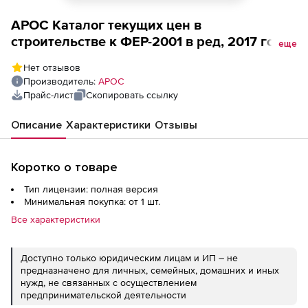
АРОС Каталог текущих цен в
строительстве к ФЕР-2001 в ред, 2017 года,
еще
один выпуск ежемесячно (лицензия), г.
Нет отзывов
Москва 2-е и последующие рабочие места
Производитель:
АРОС
Прайс-лист
Скопировать ссылку
Описание
Характеристики
Отзывы
Коротко о товаре
Тип лицензии: полная версия
Минимальная покупка: от 1 шт.
Все характеристики
Доступно только юридическим лицам и ИП – не
предназначено для личных, семейных, домашних и иных
нужд, не связанных с осуществлением
предпринимательской деятельности