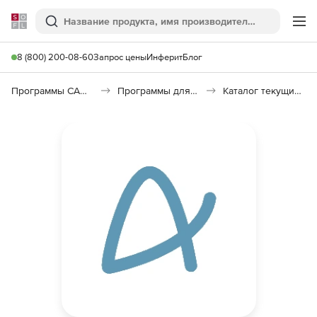
Softline
Поиск
Ме
8 (800) 200-08-60
Запрос цены
Инферит
Блог
Программы САПР и ГИС
Программы для документооборота
Каталог текущих цен в строительстве (КТЦ)