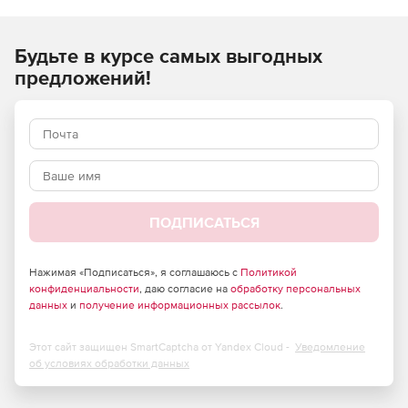
ремонтных, монтажных) работ и применяются при
составлении сметной документации на строительство
Будьте в курсе самых выгодных
объектов, расположенных в Российской Федерации.
предложений!
ПОДПИСАТЬСЯ
Нажимая «Подписаться», я соглашаюсь с
Политикой
конфиденциальности
, даю согласие на
обработку персональных
данных
и
получение информационных рассылок
.
Этот сайт защищен SmartCaptcha от Yandex Cloud -
Уведомление
об условиях обработки данных