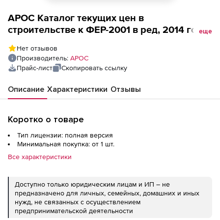
АРОС Каталог текущих цен в
строительстве к ФЕР-2001 в ред, 2014 года,
еще
один выпуск ежемесячно (лицензия),
Нет отзывов
Вологодская область 1-е рабочее место
Производитель:
АРОС
Прайс-лист
Скопировать ссылку
Описание
Характеристики
Отзывы
Коротко о товаре
Тип лицензии: полная версия
Минимальная покупка: от 1 шт.
Все характеристики
Доступно только юридическим лицам и ИП – не
предназначено для личных, семейных, домашних и иных
нужд, не связанных с осуществлением
предпринимательской деятельности