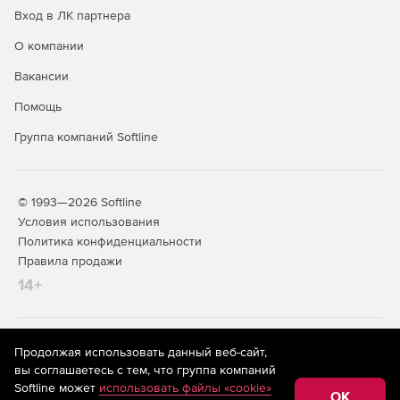
Вход в ЛК партнера
О компании
Вакансии
Помощь
Группа компаний Softline
© 1993—2026 Softline
Условия использования
Политика конфиденциальности
Правила продажи
14+
На информационном ресурсе store.softline.ru применяются
Продолжая использовать данный веб-сайт,
рекомендательные технологии
(информационные технологии
вы соглашаетесь с тем, что группа компаний
предоставления информации на основе сбора,
Softline может
использовать файлы «cookie»
систематизации и анализа сведений, относящихся к
OK