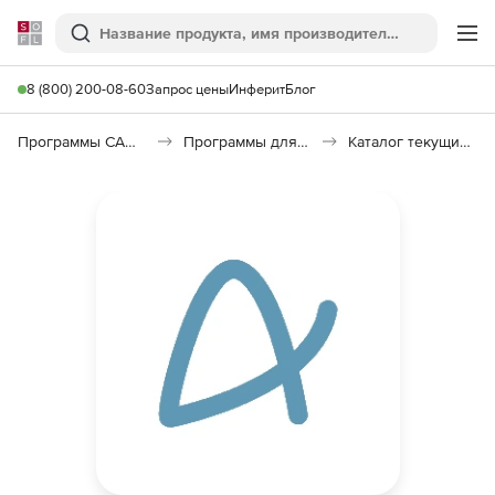
Softline
Поиск
Ме
8 (800) 200-08-60
Запрос цены
Инферит
Блог
Программы САПР и ГИС
Программы для документооборота
Каталог текущих цен в строительстве (КТЦ)