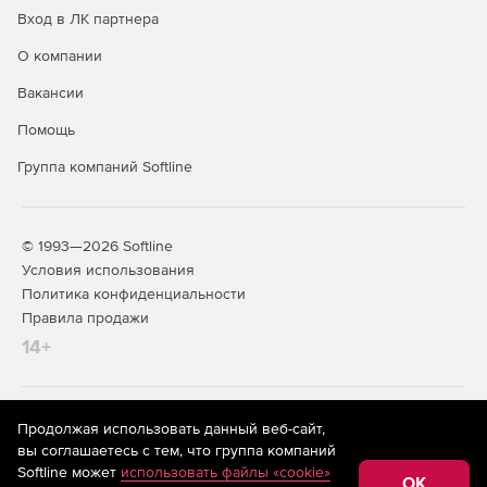
Вход в ЛК партнера
О компании
Вакансии
Помощь
Группа компаний Softline
© 1993—2026 Softline
Условия использования
Политика конфиденциальности
Правила продажи
14+
На информационном ресурсе store.softline.ru применяются
Продолжая использовать данный веб-сайт,
рекомендательные технологии
(информационные технологии
вы соглашаетесь с тем, что группа компаний
предоставления информации на основе сбора,
Softline может
использовать файлы «cookie»
систематизации и анализа сведений, относящихся к
OK