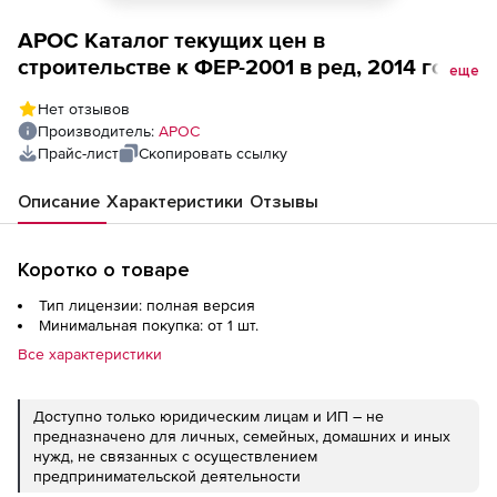
АРОС Каталог текущих цен в
строительстве к ФЕР-2001 в ред, 2014 года,
еще
один выпуск ежемесячно (лицензия),
Нет отзывов
Ярославская область 2-е и последующие
Производитель:
АРОС
рабочие места
Прайс-лист
Скопировать ссылку
Описание
Характеристики
Отзывы
Коротко о товаре
Тип лицензии: полная версия
Минимальная покупка: от 1 шт.
Все характеристики
Доступно только юридическим лицам и ИП – не
предназначено для личных, семейных, домашних и иных
нужд, не связанных с осуществлением
предпринимательской деятельности