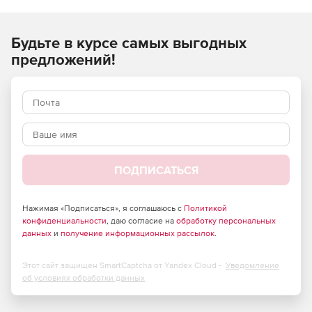
ремонтных, монтажных) работ и применяются при
составлении сметной документации на строительство
Будьте в курсе самых выгодных
объектов, расположенных в Российской Федерации.
предложений!
ПОДПИСАТЬСЯ
Нажимая «Подписаться», я соглашаюсь с
Политикой
конфиденциальности
, даю согласие на
обработку персональных
данных
и
получение информационных рассылок
.
Этот сайт защищен SmartCaptcha от Yandex Cloud -
Уведомление
об условиях обработки данных