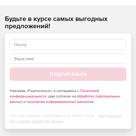
ремонтных, монтажных) работ и применяются при
составлении сметной документации на строительство
Будьте в курсе самых выгодных
объектов, расположенных в Российской Федерации.
предложений!
ПОДПИСАТЬСЯ
Нажимая «Подписаться», я соглашаюсь с
Политикой
конфиденциальности
, даю согласие на
обработку персональных
данных
и
получение информационных рассылок
.
Этот сайт защищен SmartCaptcha от Yandex Cloud -
Уведомление
об условиях обработки данных