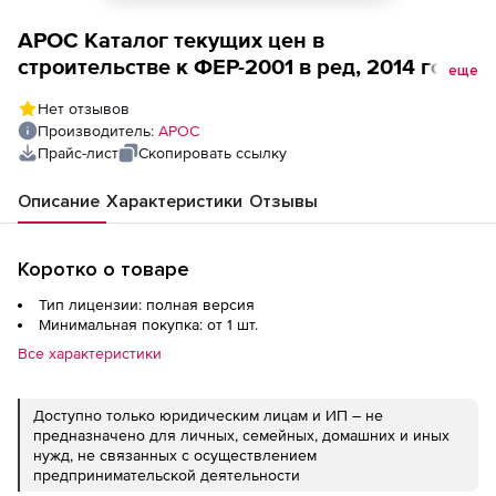
АРОС Каталог текущих цен в
строительстве к ФЕР-2001 в ред, 2014 года,
еще
один выпуск ежемесячно (лицензия),
Нет отзывов
Республика Ингушетия 1-е рабочее место
Производитель:
АРОС
Прайс-лист
Скопировать ссылку
Описание
Характеристики
Отзывы
Коротко о товаре
Тип лицензии: полная версия
Минимальная покупка: от 1 шт.
Все характеристики
Доступно только юридическим лицам и ИП – не
предназначено для личных, семейных, домашних и иных
нужд, не связанных с осуществлением
предпринимательской деятельности