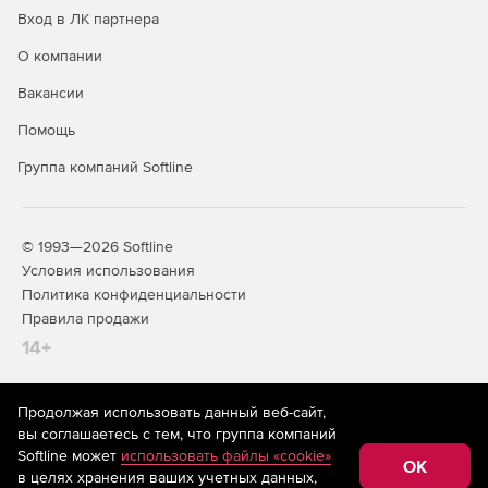
Вход в ЛК партнера
О компании
Вакансии
Помощь
Группа компаний Softline
© 1993—2026 Softline
Условия использования
Политика конфиденциальности
Правила продажи
14+
Продолжая использовать данный веб-сайт,
На информационном ресурсе store.softline.ru применяются
вы соглашаетесь с тем, что группа компаний
рекомендательные технологии
(информационные технологии
Softline может
использовать файлы «cookie»
предоставления информации на основе сбора,
OK
в целях хранения ваших учетных данных,
систематизации и анализа сведений, относящихся к