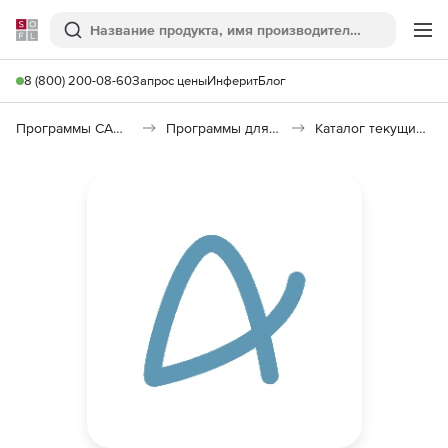
Softline
Поиск
Ме
8 (800) 200-08-60
Запрос цены
Инферит
Блог
Программы САПР и ГИС
Программы для документооборота
Каталог текущих цен в строительстве (КТЦ)