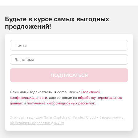
ремонтных, монтажных) работ и применяются при
составлении сметной документации на строительство
Будьте в курсе самых выгодных
объектов, расположенных в Российской Федерации.
предложений!
ПОДПИСАТЬСЯ
Нажимая «Подписаться», я соглашаюсь с
Политикой
конфиденциальности
, даю согласие на
обработку персональных
данных
и
получение информационных рассылок
.
Этот сайт защищен SmartCaptcha от Yandex Cloud -
Уведомление
об условиях обработки данных