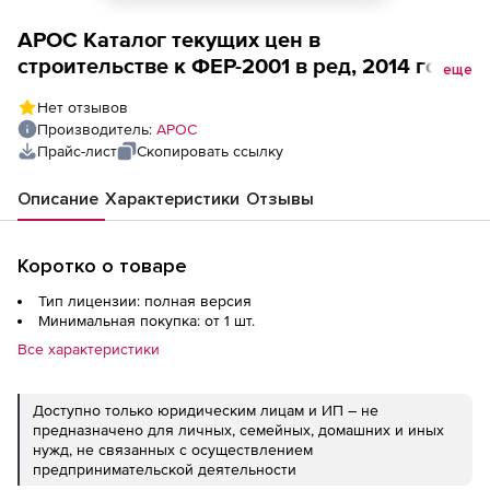
АРОС Каталог текущих цен в
строительстве к ФЕР-2001 в ред, 2014 года,
еще
один выпуск ежемесячно (лицензия),
Нет отзывов
Оренбургская область 2-е и последующие
Производитель:
АРОС
рабочие места
Прайс-лист
Скопировать ссылку
Описание
Характеристики
Отзывы
Коротко о товаре
Тип лицензии: полная версия
Минимальная покупка: от 1 шт.
Все характеристики
Доступно только юридическим лицам и ИП – не
предназначено для личных, семейных, домашних и иных
нужд, не связанных с осуществлением
предпринимательской деятельности