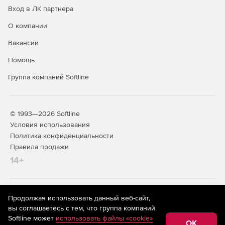
Вход в ЛК партнера
О компании
Вакансии
Помощь
Группа компаний Softline
© 1993—2026 Softline
Условия использования
Политика конфиденциальности
Правила продажи
14+
На информационном ресурсе store.softline.ru применяются
Продолжая использовать данный веб-сайт,
рекомендательные технологии
(информационные технологии
вы соглашаетесь с тем, что группа компаний
предоставления информации на основе сбора,
Softline может
использовать файлы «cookie»
систематизации и анализа сведений, относящихся к
OK