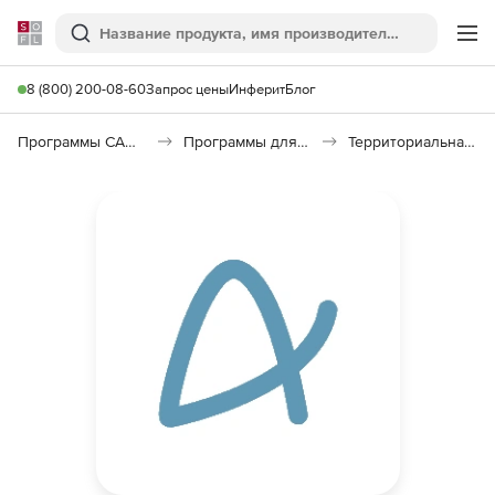
Softline
Поиск
Ме
8 (800) 200-08-60
Запрос цены
Инферит
Блог
Программы САПР и ГИС
Программы для документооборота
Территориальная сметно-нормативная база (ТСНБ)