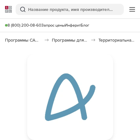
Softline
Поиск
Ме
8 (800) 200-08-60
Запрос цены
Инферит
Блог
Программы САПР и ГИС
Программы для документооборота
Территориальная сметно-нормативная база (ТСНБ)