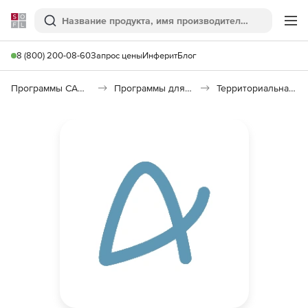
Softline
Поиск
Ме
8 (800) 200-08-60
Запрос цены
Инферит
Блог
Программы САПР и ГИС
Программы для документооборота
Территориальная сметно-нормативная база (ТСНБ)