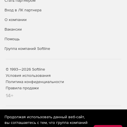
Стать партнером
Вход в ЛК партнера
О компании
Вакансии
Помощь
Группа компаний Softline
© 1993—2026 Softline
Условия использования
Политика конфиденциальности
Правила продажи
14+
На информационном ресурсе store.softline.ru применяются
Продолжая использовать данный веб-сайт,
рекомендательные технологии
(информационные технологии
вы соглашаетесь с тем, что группа компаний
предоставления информации на основе сбора,