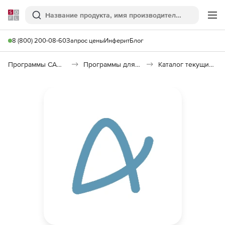
Softline
Поиск
Ме
8 (800) 200-08-60
Запрос цены
Инферит
Блог
Программы САПР и ГИС
Программы для документооборота
Каталог текущих цен в строительстве (КТЦ)