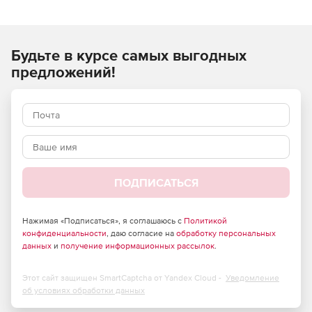
стоимости строительно-монтажных (строительных,
ремонтных, монтажных) работ и применяются при
составлении сметной документации на строительство
Будьте в курсе самых выгодных
объектов, расположенных в Российской Федерации.
предложений!
ПОДПИСАТЬСЯ
Нажимая «Подписаться», я соглашаюсь с
Политикой
конфиденциальности
, даю согласие на
обработку персональных
данных
и
получение информационных рассылок
.
Этот сайт защищен SmartCaptcha от Yandex Cloud -
Уведомление
об условиях обработки данных