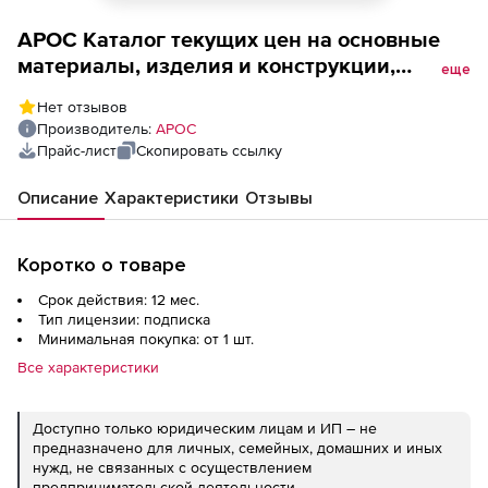
АРОС Каталог текущих цен на основные
материалы, изделия и конструкции,
еще
применяемые в строительстве, один
Нет отзывов
выпуск ежемесячно, ТЦ_20, с 01.02.2022
Производитель:
АРОС
(подписка на 12 месяцев), Московская
Прайс-лист
Скопировать ссылку
область 2-е и последующие рабочие места
Описание
Характеристики
Отзывы
Коротко о товаре
Срок действия: 12 мес.
Тип лицензии: подписка
Минимальная покупка: от 1 шт.
Все характеристики
Доступно только юридическим лицам и ИП – не
предназначено для личных, семейных, домашних и иных
нужд, не связанных с осуществлением
предпринимательской деятельности