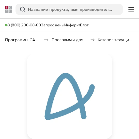
Softline
Поиск
Ме
8 (800) 200-08-60
Запрос цены
Инферит
Блог
Программы САПР и ГИС
Программы для документооборота
Каталог текущих цен в строительстве (КТЦ)