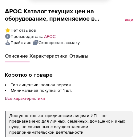
АРОС Каталог текущих цен на
оборудование, применяемое в
еще
строительстве, реконструкции и
Нет отзывов
капитальном ремонте по объектам,
Производитель:
АРОС
расположенным в МО, выпускается
Прайс-лист
Скопировать ссылку
ежеквартально, ТЦО_20, до 31.01.2022
(лицензия), 2-е и последующие рабочие
Описание
Характеристики
Отзывы
места
Коротко о товаре
Тип лицензии: полная версия
Минимальная покупка: от 1 шт.
Все характеристики
Доступно только юридическим лицам и ИП – не
предназначено для личных, семейных, домашних и иных
нужд, не связанных с осуществлением
предпринимательской деятельности