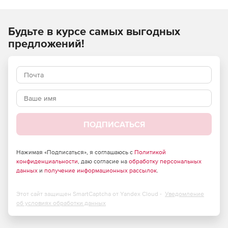
ремонтных, монтажных) работ и применяются при
составлении сметной документации на строительство
Будьте в курсе самых выгодных
объектов, расположенных в Российской Федерации.
предложений!
ПОДПИСАТЬСЯ
Нажимая «Подписаться», я соглашаюсь с
Политикой
конфиденциальности
, даю согласие на
обработку персональных
данных
и
получение информационных рассылок
.
Этот сайт защищен SmartCaptcha от Yandex Cloud -
Уведомление
об условиях обработки данных