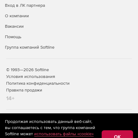
Вход в ЛК партнера
О компании
Вакансии
Помощь
Группа компаний Softline
© 1993—2026 Softline
Условия использования
Политика конфиденциальности
Правила продажи
14+
На информационном ресурсе store.softline.ru применяются
Продолжая использовать данный веб-сайт,
рекомендательные технологии
(информационные технологии
вы соглашаетесь с тем, что группа компаний
предоставления информации на основе сбора,
Softline может
использовать файлы «cookie»
систематизации и анализа сведений, относящихся к
OK