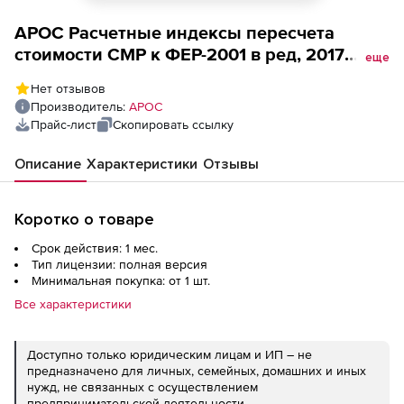
АРОС Расчетные индексы пересчета
стоимости СМР к ФЕР-2001 в ред, 2017
еще
года, один выпуск одного региона
Нет отзывов
(лицензия), Республика Ингушетия за 1
Производитель:
АРОС
месяц 2-е и последующие рабочие места
Прайс-лист
Скопировать ссылку
Описание
Характеристики
Отзывы
Коротко о товаре
Срок действия: 1 мес.
Тип лицензии: полная версия
Минимальная покупка: от 1 шт.
Все характеристики
Доступно только юридическим лицам и ИП – не
предназначено для личных, семейных, домашних и иных
нужд, не связанных с осуществлением
предпринимательской деятельности