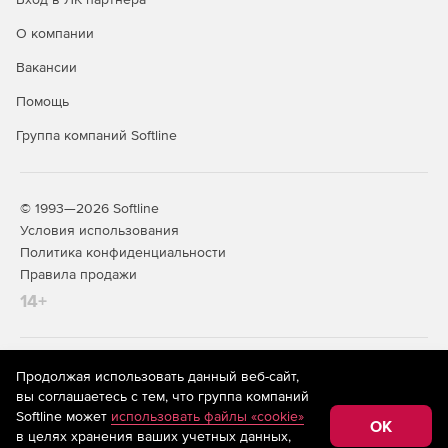
О компании
Вакансии
Помощь
Группа компаний Softline
© 1993—2026 Softline
Условия использования
Политика конфиденциальности
Правила продажи
14+
На информационном ресурсе store.softline.ru применяются
Продолжая использовать данный веб-сайт,
рекомендательные технологии
(информационные технологии
вы соглашаетесь с тем, что группа компаний
предоставления информации на основе сбора,
Softline может
использовать файлы «cookie»
систематизации и анализа сведений, относящихся к
OK
в целях хранения ваших учетных данных,
предпочтениям пользователей сети «Интернет»,