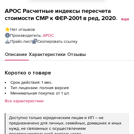
АРОС Расчетные индексы пересчета
стоимости СМР к ФЕР-2001 в ред, 2020
еще
года, один выпуск одного региона
Нет отзывов
(лицензия), Волгоградская область за 1
Производитель:
АРОС
месяц 2-е и последующие рабочие места
Прайс-лист
Скопировать ссылку
Описание
Характеристики
Отзывы
Коротко о товаре
Срок действия: 1 мес.
Тип лицензии: полная версия
Минимальная покупка: от 1 шт.
Все характеристики
Доступно только юридическим лицам и ИП – не
предназначено для личных, семейных, домашних и иных
нужд, не связанных с осуществлением
предпринимательской деятельности