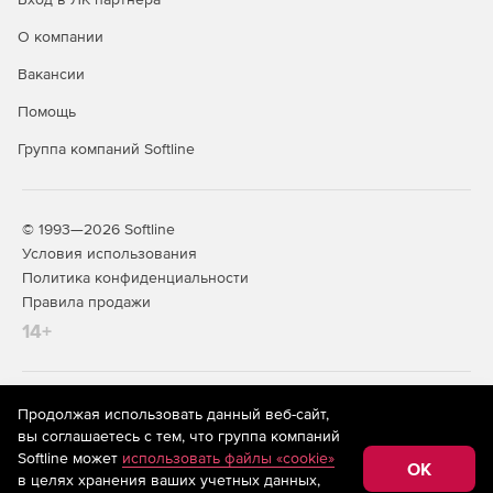
О компании
Вакансии
Помощь
Группа компаний Softline
© 1993—2026 Softline
Условия использования
Политика конфиденциальности
Правила продажи
14+
На информационном ресурсе store.softline.ru применяются
Продолжая использовать данный веб-сайт,
рекомендательные технологии
(информационные технологии
вы соглашаетесь с тем, что группа компаний
предоставления информации на основе сбора,
Softline может
использовать файлы «cookie»
систематизации и анализа сведений, относящихся к
OK
в целях хранения ваших учетных данных,
предпочтениям пользователей сети «Интернет»,