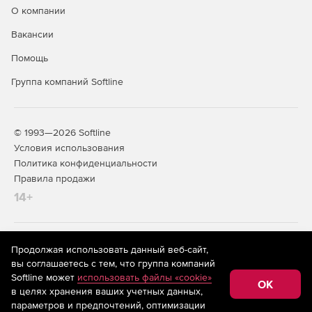
О компании
Вакансии
Помощь
Группа компаний Softline
© 1993—2026 Softline
Условия использования
Политика конфиденциальности
Правила продажи
14+
На информационном ресурсе store.softline.ru применяются
Продолжая использовать данный веб-сайт,
рекомендательные технологии
(информационные технологии
вы соглашаетесь с тем, что группа компаний
предоставления информации на основе сбора,
Softline может
использовать файлы «cookie»
систематизации и анализа сведений, относящихся к
OK
в целях хранения ваших учетных данных,
предпочтениям пользователей сети «Интернет»,
находящихся на территории Российской Федерации)
параметров и предпочтений, оптимизации