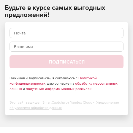
работы по объектам, расположенным на территории РФ,
Будьте в курсе самых выгодных
финансируемых из бюджета или с его участием, а также
предложений!
из приравненных к бюджетным источникам фондов.
Расчетные индексы применяются инвесторами и
заказчиками независимо от их ведомственной
принадлежности и форм собственности.
ПОДПИСАТЬСЯ
Нажимая «Подписаться», я соглашаюсь с
Политикой
конфиденциальности
, даю согласие на
обработку персональных
данных
и
получение информационных рассылок
.
Этот сайт защищен SmartCaptcha от Yandex Cloud -
Уведомление
об условиях обработки данных