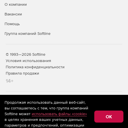
О компании
Вакансии
Помощь
Группа компаний Softline
© 1993—2026 Softline
Условия использования
Политика конфиденциальности
Правила продажи
14+
На информационном ресурсе store.softline.ru применяются
Продолжая использовать данный веб-сайт,
рекомендательные технологии
(информационные технологии
вы соглашаетесь с тем, что группа компаний
предоставления информации на основе сбора,
Softline может
использовать файлы «cookie»
систематизации и анализа сведений, относящихся к
OK
в целях хранения ваших учетных данных,
предпочтениям пользователей сети «Интернет»,
находящихся на территории Российской Федерации)
параметров и предпочтений, оптимизации