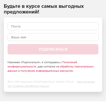
работы по объектам, расположенным на территории РФ,
Будьте в курсе самых выгодных
финансируемых из бюджета или с его участием, а также
предложений!
из приравненных к бюджетным источникам фондов.
Расчетные индексы применяются инвесторами и
заказчиками независимо от их ведомственной
принадлежности и форм собственности.
ПОДПИСАТЬСЯ
Нажимая «Подписаться», я соглашаюсь с
Политикой
конфиденциальности
, даю согласие на
обработку персональных
данных
и
получение информационных рассылок
.
Этот сайт защищен SmartCaptcha от Yandex Cloud -
Уведомление
об условиях обработки данных