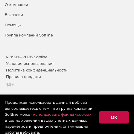
О компании
Вакансии
Помощь
Группа компаний Softline
© 1993—2026 Softline
Условия использования
Политика конфиденциальности
Правила продажи
14+
Продолжая использовать данный веб-сайт,
На информационном ресурсе store.softline.ru применяются
вы соглашаетесь с тем, что группа компаний
рекомендательные технологии
(информационные технологии
Softline может
использовать файлы «cookie»
предоставления информации на основе сбора,
OK
в целях хранения ваших учетных данных,
систематизации и анализа сведений, относящихся к
предпочтениям пользователей сети «Интернет»,
параметров и предпочтений, оптимизации
находящихся на территории Российской Федерации)
работы веб-сайта.