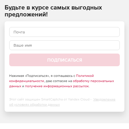
работы по объектам, расположенным на территории РФ,
Будьте в курсе самых выгодных
финансируемых из бюджета или с его участием, а также
предложений!
из приравненных к бюджетным источникам фондов.
Расчетные индексы применяются инвесторами и
заказчиками независимо от их ведомственной
принадлежности и форм собственности.
ПОДПИСАТЬСЯ
Нажимая «Подписаться», я соглашаюсь с
Политикой
конфиденциальности
, даю согласие на
обработку персональных
данных
и
получение информационных рассылок
.
Этот сайт защищен SmartCaptcha от Yandex Cloud -
Уведомление
об условиях обработки данных