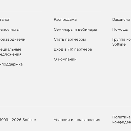
талог
Распродажа
Вакансии
айс-листы
Семинары и вебинары
Помощь
оизводители
Стать партнером
Группа к
Softline
пециальные
Вход в ЛК партнера
редложения
О компании
хподдержка
Политика
Условия использования
1993—2026 Softline
конфиден