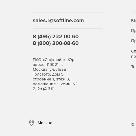
sales.r@softline.com
Ка
Пр
8 (495) 232-00-60
Пр
8 (800) 200-08-60
С
п
ПАО «Софтлайн». Юр.
адрес: 119021, г.
Те
Москва, ул. Льва
Толстого, дом 5,
строение 1, этаж 3,
помещение 1, комн. №
2, 2а (А-311)
Москва
© 