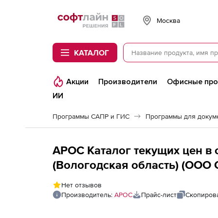
Softline
Москва
КАТАЛОГ
Акции
Производители
Офисные пр
ИИ
Программы САПР и ГИС
Программы для докум
АРОС Каталог текущих цен в 
(Вологодская область) (ООО 
2-е и последующие рабочие 
Нет отзывов
Производитель:
АРОС
Прайс-лист
Скопирова