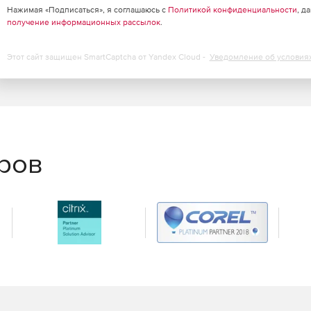
Нажимая «Подписаться», я соглашаюсь с
Политикой конфиденциальности
, д
получение информационных рассылок
.
Этот сайт защищен SmartCaptcha от Yandex Cloud -
Уведомление об условия
еров