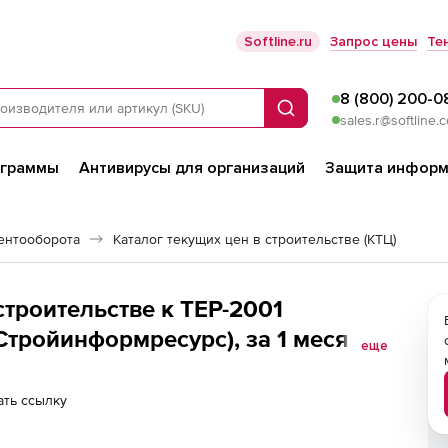
Softline.ru
Запрос цены
Те
8 (800) 200-0
Поиск
sales.r@softline.
ограммы
Антивирусы для организаций
Защита информ
ентооборота
Каталог текущих цен в строительстве (КТЦ)
строительстве к ТЕР-2001
Стройинформресурс), за 1 месяц,
еще
места
ть ссылку