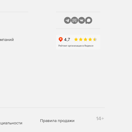
омпаний
14+
Правила продажи
циальности