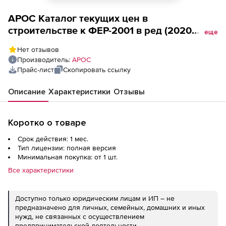
АРОС Каталог текущих цен в
строительстве к ФЕР-2001 в ред (2020
еще
года, Тверская область, ООО
Нет отзывов
Стройинформресурс, за 1 месяц), 1-е
Производитель:
АРОС
рабочее место
Прайс-лист
Скопировать ссылку
Описание
Характеристики
Отзывы
Коротко о товаре
Срок действия: 1 мес.
Тип лицензии: полная версия
Минимальная покупка: от 1 шт.
Все характеристики
Доступно только юридическим лицам и ИП – не
предназначено для личных, семейных, домашних и иных
нужд, не связанных с осуществлением
предпринимательской деятельности