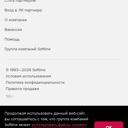
Стать партнером
Вход в ЛК партнера
О компании
Вакансии
Помощь
Группа компаний Softline
© 1993—2026 Softline
Условия использования
Политика конфиденциальности
Правила продажи
14+
Продолжая использовать данный веб-сайт,
На информационном ресурсе store.softline.ru применяются
вы соглашаетесь с тем, что группа компаний
рекомендательные технологии
(информационные технологии
Softline может
использовать файлы «cookie»
предоставления информации на основе сбора,
OK