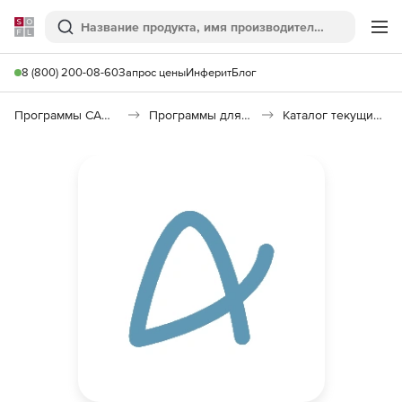
Softline
Поиск
Ме
8 (800) 200-08-60
Запрос цены
Инферит
Блог
Программы САПР и ГИС
Программы для документооборота
Каталог текущих цен в строительстве (КТЦ)