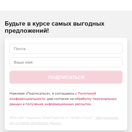
стоимости строительно-монтажных (строительных,
ремонтных, монтажных) работ и применяются при
составлении сметной документации на строительство
Будьте в курсе самых выгодных
объектов, расположенных в Российской Федерации.
предложений!
ПОДПИСАТЬСЯ
Нажимая «Подписаться», я соглашаюсь с
Политикой
конфиденциальности
, даю согласие на
обработку персональных
данных
и
получение информационных рассылок
.
Этот сайт защищен SmartCaptcha от Yandex Cloud -
Уведомление
об условиях обработки данных