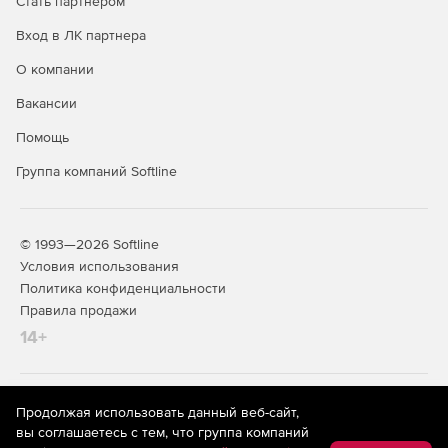
Стать партнером
Вход в ЛК партнера
О компании
Вакансии
Помощь
Группа компаний Softline
© 1993—2026 Softline
Условия использования
Политика конфиденциальности
Правила продажи
14+
На информационном ресурсе store.softline.ru применяются
Продолжая использовать данный веб-сайт,
рекомендательные технологии
(информационные технологии
вы соглашаетесь с тем, что группа компаний
предоставления информации на основе сбора,