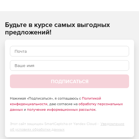
стоимости строительно-монтажных (строительных,
ремонтных, монтажных) работ и применяются при
составлении сметной документации на строительство
Будьте в курсе самых выгодных
объектов, расположенных в Российской Федерации.
предложений!
ПОДПИСАТЬСЯ
Нажимая «Подписаться», я соглашаюсь с
Политикой
конфиденциальности
, даю согласие на
обработку персональных
данных
и
получение информационных рассылок
.
Этот сайт защищен SmartCaptcha от Yandex Cloud -
Уведомление
об условиях обработки данных