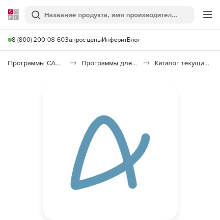
Softline
Поиск
Ме
8 (800) 200-08-60
Запрос цены
Инферит
Блог
Программы САПР и ГИС
Программы для документооборота
Каталог текущих цен в строительстве (КТЦ)