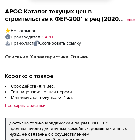
АРОС Каталог текущих цен в
строительстве к ФЕР-2001 в ред (2020
еще
года, Томская область, ООО
Нет отзывов
Стройинформресурс, за 1 месяц), 1-е
Производитель:
АРОС
рабочее место
Прайс-лист
Скопировать ссылку
Описание
Характеристики
Отзывы
Коротко о товаре
Срок действия: 1 мес.
Тип лицензии: полная версия
Минимальная покупка: от 1 шт.
Все характеристики
Доступно только юридическим лицам и ИП – не
предназначено для личных, семейных, домашних и иных
нужд, не связанных с осуществлением
предпринимательской деятельности